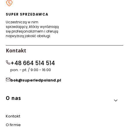
nowej
nowej
nowej
nowej
karcie)
karcie)
karcie)
karcie)
SUPER SPRZEDAWCA
Uczestniczą w nim
sprzedający, którzy wyróżniają
się profesjonalizmem i oferują
najwyższą jakość obsługi.
Kontakt
+48 664 514 514
pon. - pt. / 9:00 - 16:00
bok@superledpoland.pl
Linki w stopce
O nas
Kontakt
O firmie