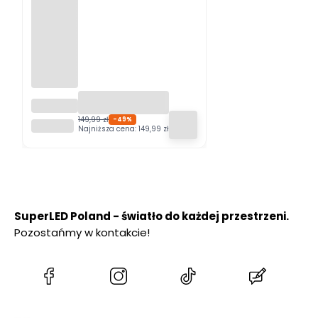
Girlanda
ogrodo
149,99 zł
-49%
SUPERLED
wa
Najniższa cena:
149,99 zł
GIARDI
PRO 20m
+ 20x
żarówka
LED
SuperLED Poland - światło do każdej przestrzeni.
Pozostańmy w kontakcie!
(Otwiera
(Otwiera
(Otwiera
(Otwiera
się
się
się
się
w
w
w
w