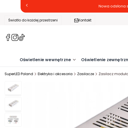
Nowa odsłona s
Światło do każdej przestrzeni
Kontakt
(Otwiera
(Otwiera
(Otwiera
się
się
się
w
w
w
nowej
nowej
nowej
Oświetlenie wewnętrzne
Oświetlenie zewnętrz
karcie)
karcie)
karcie)
SuperLED Poland
Elektryka i akcesoria
Zasilacze
Zasilacz moduło