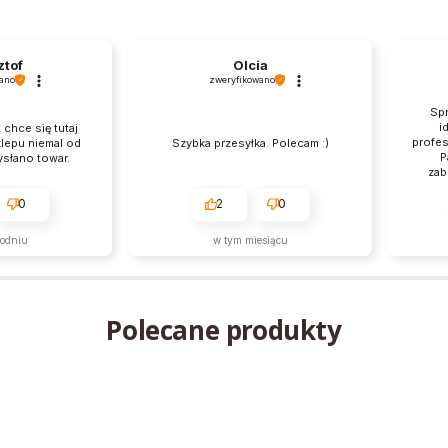
ztof
Olcia
ano
zweryfikowano
Spr
i
 chce się tutaj
profes
klepu niemal od
Szybka przesyłka. Polecam :)
P
ysłano towar.
zab
pr
0
2
0
godniu
w tym miesiącu
Polecane produkty