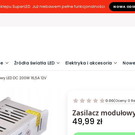
klepu SuperLED. Już niebawem pełne funkcjonalności.
NOWA ODS
ne
Źródła światła LED
Elektryka i akcesoria
Nowe
wy LED DC 200W 16,5A 12V
0.00
(Oceny: 0 Re
Zasilacz modułowy
Cena
49,99 zł