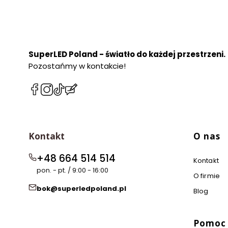
SuperLED Poland - światło do każdej przestrzeni.
Pozostańmy w kontakcie!
(Otwiera
(Otwiera
(Otwiera
(Otwiera
się
się
się
się
w
w
w
w
nowej
nowej
nowej
nowej
Linki w 
karcie)
karcie)
karcie)
karcie)
Kontakt
O nas
+48 664 514 514
Kontakt
pon. - pt. / 9:00 - 16:00
O firmie
bok@superledpoland.pl
Blog
Pomoc