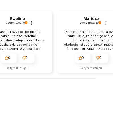
Ewelina
Mariusz
zweryfikowano
zweryfikowano
awnie i szybko, po prostu
Paczka już następnego dnia była u
dealnie. Bardzo rzetelne i
mnie. Czuć, że obsługa wie, co
jonalne podejście do klienta.
robi. To miłe, że firma dba o
aczka była odpowiednio
ekologię i stosuje paczki przyjazne
ezpieczona. Wysoka jakoś
środowisku. Brawo. Serdecznie
oduktów, na pewno wrócę
polecam zakupy w tym sklepie.
kolejny raz.
Stały klient.
0
0
0
0
w tym miesiącu
w tym miesiącu