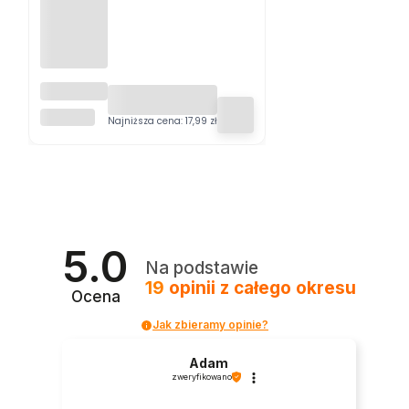
Lampa
natynko
SUPERLED
wa SPOTI
Najniższa cena:
17,99 zł
1xGU10
5.0
Na podstawie
19
opinii
z całego okresu
Ocena
Jak zbieramy opinie?
Adam
zweryfikowano