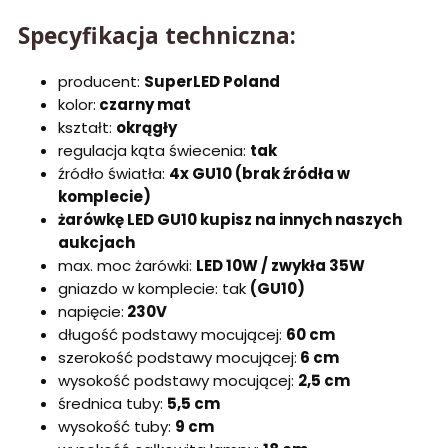
Specyfikacja techniczna:
producent:
SuperLED Poland
kolor:
czarny mat
kształt:
okrągły
regulacja kąta świecenia:
tak
źródło światła:
4x GU10 (brak źródła w
komplecie)
żarówkę LED GU10 kupisz na innych naszych
aukcjach
max. moc żarówki:
LED 10W / zwykła 35W
gniazdo w komplecie: tak
(GU10)
napięcie:
230V
długość podstawy mocującej:
60 cm
szerokość podstawy mocującej:
6 cm
wysokość podstawy mocującej:
2,5 cm
średnica tuby:
5,5 cm
wysokość tuby:
9 cm