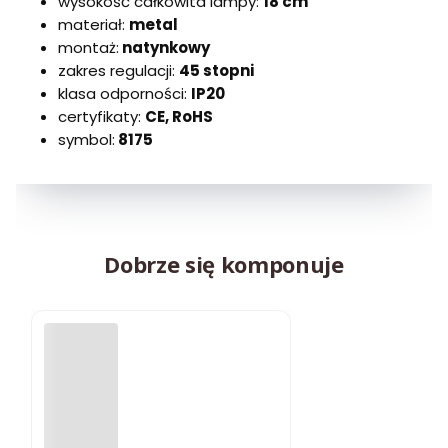
wysokość całkowita lampy:
18 cm
materiał:
metal
montaż:
natynkowy
zakres regulacji:
45 stopni
klasa odporności:
IP20
certyfikaty:
CE, RoHS
symbol:
8175
Dobrze się komponuje