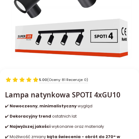
5.00
(Oceny: 81 Recenzje: 0)
Lampa natynkowa SPOTI 4xGU10
✔️
Nowoczesny
,
minimalistyczny
wygląd
✔️
Dekoracyjny trend
ostatnich lat
✔️
Najwyższej jakości
wykonanie oraz materiały
✔️ Możliwość zmiany
kąta świecenia - obrót do 270° w