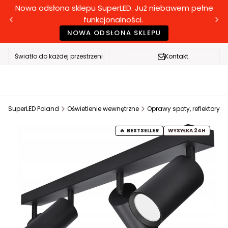
Nowa odsłona sklepu SuperLED. Już niebawem pełne
funkcjonalności.
NOWA ODSŁONA SKLEPU
Światło do każdej przestrzeni
Kontakt
SuperLED Poland
Oświetlenie wewnętrzne
Oprawy spoty, reflektory
BESTSELLER
WYSYŁKA 24H