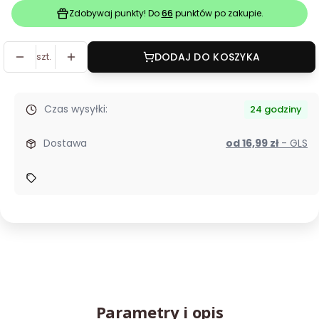
Zdobywaj punkty! Do
66
punktów po zakupie.
szt.
DODAJ DO KOSZYKA
Czas wysyłki:
24 godziny
Dostawa
od 16,99 zł
- GLS
Parametry i opis