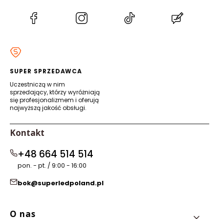
(Otwiera
(Otwiera
(Otwiera
(Otwiera
się
się
się
się
w
w
w
w
nowej
nowej
nowej
nowej
karcie)
karcie)
karcie)
karcie)
SUPER SPRZEDAWCA
Uczestniczą w nim
sprzedający, którzy wyróżniają
się profesjonalizmem i oferują
najwyższą jakość obsługi.
Kontakt
+48 664 514 514
pon. - pt. / 9:00 - 16:00
bok@superledpoland.pl
Linki w stopce
O nas