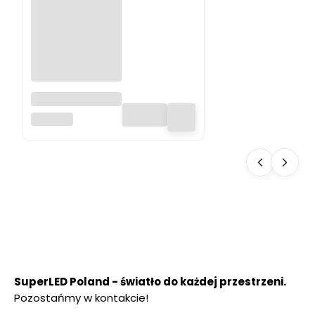
Lampa
ogrodowa LED
SUPERLED
SOLARNA 600 lm
SŁUPEK
OGRODOWY 50
cm PREMIUM
SuperLED Poland - światło do każdej przestrzeni.
Pozostańmy w kontakcie!