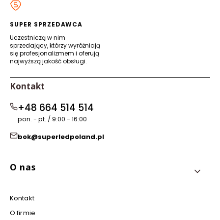
nowej
nowej
nowej
nowej
karcie)
karcie)
karcie)
karcie)
SUPER SPRZEDAWCA
Uczestniczą w nim
sprzedający, którzy wyróżniają
się profesjonalizmem i oferują
najwyższą jakość obsługi.
Kontakt
+48 664 514 514
pon. - pt. / 9:00 - 16:00
bok@superledpoland.pl
Linki w stopce
O nas
Kontakt
O firmie