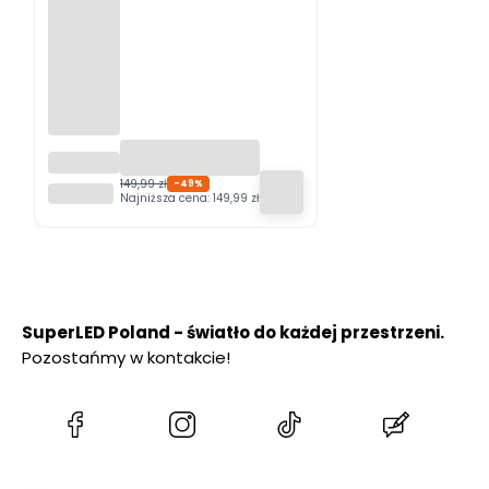
Girlanda
ogrodo
149,99 zł
-49%
SUPERLED
wa
Najniższa cena:
149,99 zł
GIARDI
PRO 20m
+ 20x
żarówka
LED
SuperLED Poland - światło do każdej przestrzeni.
Pozostańmy w kontakcie!
(Otwiera
(Otwiera
(Otwiera
(Otwiera
się
się
się
się
w
w
w
w