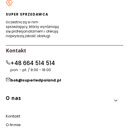
nowej
nowej
nowej
nowej
karcie)
karcie)
karcie)
karcie)
SUPER SPRZEDAWCA
Uczestniczą w nim
sprzedający, którzy wyróżniają
się profesjonalizmem i oferują
najwyższą jakość obsługi.
Kontakt
+48 664 514 514
pon. - pt. / 9:00 - 16:00
bok@superledpoland.pl
Linki w stopce
O nas
Kontakt
O firmie