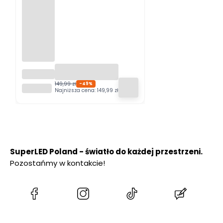
Girlanda
ogrodo
149,99 zł
-49%
SUPERLED
wa
Najniższa cena:
149,99 zł
GIARDI
PRO 20m
+ 20x
żarówka
LED
SuperLED Poland - światło do każdej przestrzeni.
Pozostańmy w kontakcie!
(Otwiera
(Otwiera
(Otwiera
(Otwiera
się
się
się
się
w
w
w
w