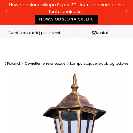
Nowa odsłona sklepu SuperLED. Już niebawem pełne
funkcjonalności.
NOWA ODSŁONA SKLEPU
Światło do każdej przestrzeni
Kontakt
rLED Poland
Oświetlenie zewnętrzne
Lampy stojące, słupki ogrodowe