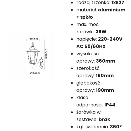
rodzaj trzonka:
1xE27
materiał:
aluminium
+ szkło
max. moc
żarówki:
35W
napięcie:
220-240V
AC 50/60Hz
wysokość
oprawy:
360mm
szerokość
oprawy:
150mm
głębokość
oprawy:
190mm
klasa
odporności:
IP44
żarówka w
zestawie:
brak
kąt świecenia:
360°