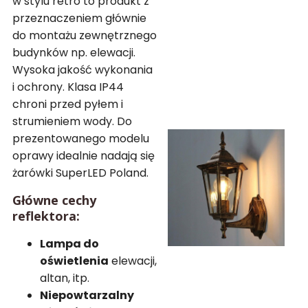
w stylu retro to produkt z
przeznaczeniem głównie
do montażu zewnętrznego
budynków np. elewacji.
Wysoka jakość wykonania
i ochrony. Klasa IP44
chroni przed pyłem i
strumieniem wody. Do
prezentowanego modelu
oprawy idealnie nadają się
żarówki SuperLED Poland.
Główne cechy
reflektora:
Lampa do
oświetlenia
elewacji,
altan, itp.
Niepowtarzalny