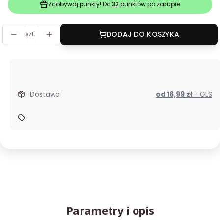
Zdobywaj punkty! Do
32
punktów po zakupie.
szt.
DODAJ DO KOSZYKA
Dostawa
od 16,99 zł
- GLS
Parametry i opis