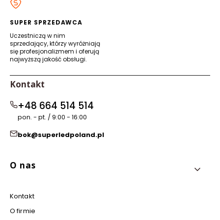
nowej
nowej
nowej
nowej
karcie)
karcie)
karcie)
karcie)
SUPER SPRZEDAWCA
Uczestniczą w nim
sprzedający, którzy wyróżniają
się profesjonalizmem i oferują
najwyższą jakość obsługi.
Kontakt
+48 664 514 514
pon. - pt. / 9:00 - 16:00
bok@superledpoland.pl
Linki w stopce
O nas
Kontakt
O firmie