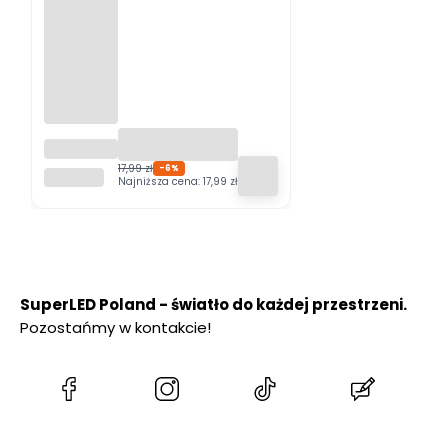
Lampa
natynko
17,99 zł
-6%
SUPERLED
wa SPOTI
Najniższa cena:
17,99 zł
1xGU10
SuperLED Poland - światło do każdej przestrzeni.
Pozostańmy w kontakcie!
(Otwiera
(Otwiera
(Otwiera
(Otwiera
się
się
się
się
w
w
w
w