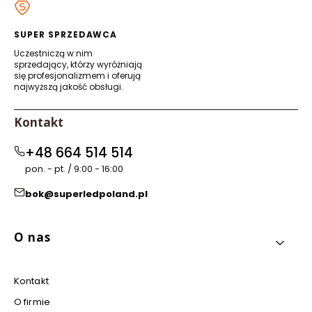
nowej
nowej
nowej
nowej
karcie)
karcie)
karcie)
karcie)
SUPER SPRZEDAWCA
Uczestniczą w nim
sprzedający, którzy wyróżniają
się profesjonalizmem i oferują
najwyższą jakość obsługi.
Kontakt
+48 664 514 514
pon. - pt. / 9:00 - 16:00
bok@superledpoland.pl
Linki w stopce
O nas
Kontakt
O firmie