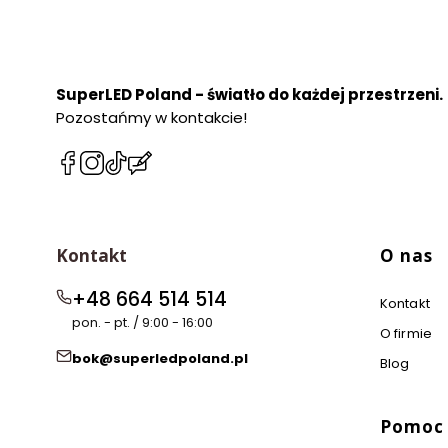
SuperLED Poland - światło do każdej przestrzeni.
Pozostańmy w kontakcie!
(Otwiera
(Otwiera
(Otwiera
(Otwiera
się
się
się
się
w
w
w
w
nowej
nowej
nowej
nowej
Linki w 
karcie)
karcie)
karcie)
karcie)
Kontakt
O nas
+48 664 514 514
Kontakt
pon. - pt. / 9:00 - 16:00
O firmie
bok@superledpoland.pl
Blog
Pomoc