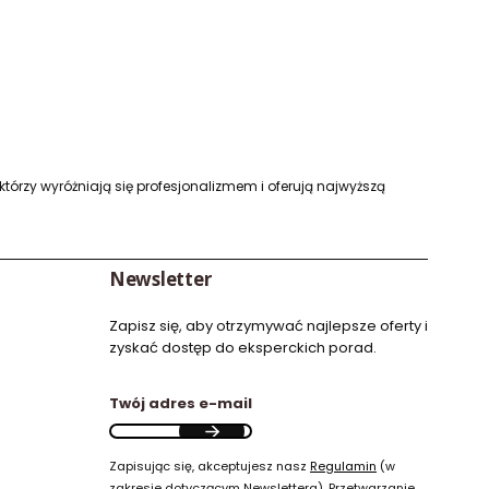
którzy wyróżniają się profesjonalizmem i oferują najwyższą
Newsletter
Zapisz się, aby otrzymywać najlepsze oferty i
zyskać dostęp do eksperckich porad.
Twój adres e-mail
Zapisując się, akceptujesz nasz
Regulamin
(w
zakresie dotyczącym Newslettera). Przetwarzanie