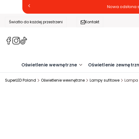
Nowa odsłona s
Światło do każdej przestrzeni
Kontakt
(Otwiera
(Otwiera
(Otwiera
się
się
się
w
w
w
nowej
nowej
nowej
Oświetlenie wewnętrzne
Oświetlenie zewnętrz
karcie)
karcie)
karcie)
SuperLED Poland
Oświetlenie wewnętrzne
Lampy sufitowe
Lampa W