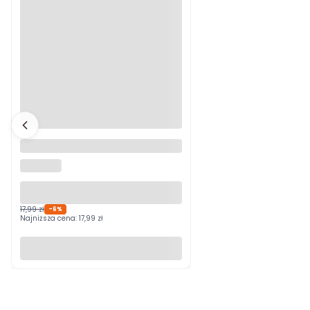
Lampa natynkowa SPOTI
1xGU10
SUPERLED
17,99 zł
-6%
Najniższa cena:
17,99 zł
Do koszyka