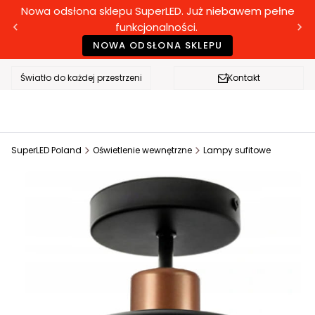
Nowa odsłona sklepu SuperLED. Już niebawem pełne
funkcjonalności.
NOWA ODSŁONA SKLEPU
Światło do każdej przestrzeni
Kontakt
SuperLED Poland
Oświetlenie wewnętrzne
Lampy sufitowe