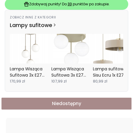
Zdobywaj punkty! Do
33
punktów po zakupie.
ZOBACZ INNE Z KATEGORII
Lampy sufitowe
Lampa Wisząca
Lampa Wisząca
Lampa sufitowa
Sufitowa 3x E27
Sufitowa 3x E27
Sisu Ecru 1x E27
Ecru Beż Kaszmir
170,99 zł
Ecru Beż Kaszmir
107,99 zł
SuperLED
80,99 zł
Niedostępny