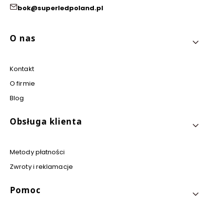
bok@superledpoland.pl
Linki w stopce
O nas
Kontakt
O firmie
Blog
Obsługa klienta
Metody płatności
Zwroty i reklamacje
Pomoc