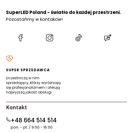
SuperLED Poland - światło do każdej przestrzeni.
Pozostańmy w kontakcie!
(Otwiera
(Otwiera
(Otwiera
(Otwiera
się
się
się
się
w
w
w
w
nowej
nowej
nowej
nowej
karcie)
karcie)
karcie)
karcie)
SUPER SPRZEDAWCA
Uczestniczą w nim
sprzedający, którzy wyróżniają
się profesjonalizmem i oferują
najwyższą jakość obsługi.
Kontakt
+48 664 514 514
pon. - pt. / 9:00 - 16:00