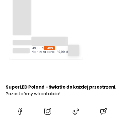
Girlanda
ogrodo
149,99 zł
-49%
SUPERLED
wa
Najniższa cena:
149,99 zł
GIARDI
PRO 20m
+ 20x
żarówka
LED
SuperLED Poland - światło do każdej przestrzeni.
Pozostańmy w kontakcie!
(Otwiera
(Otwiera
(Otwiera
(Otwiera
się
się
się
się
w
w
w
w