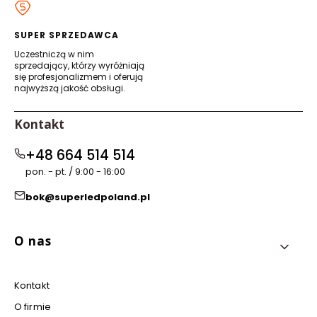
nowej
nowej
nowej
nowej
karcie)
karcie)
karcie)
karcie)
SUPER SPRZEDAWCA
Uczestniczą w nim
sprzedający, którzy wyróżniają
się profesjonalizmem i oferują
najwyższą jakość obsługi.
Kontakt
+48 664 514 514
pon. - pt. / 9:00 - 16:00
bok@superledpoland.pl
Linki w stopce
O nas
Kontakt
O firmie