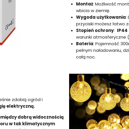
Montaż
: Możliwość mont
wbicia w ziemię.
Wygoda użytkowania
:
przyciski możesz łatwo 
Stopień ochrony
:
IP44
warunki atmosferyczne (d
Bateria
: Pojemność 300
pełnym naładowaniu, dzi
całą noc.
eśnie zdobią ogród i
ię elektryczną.
między dobrą widocznością
zoru w tak klimatycznym