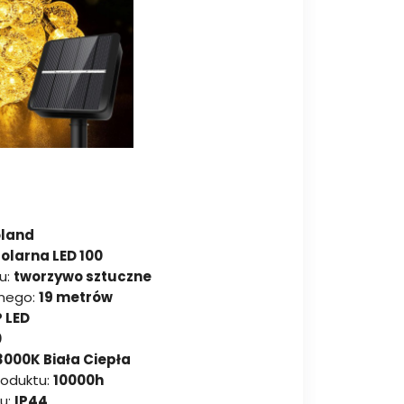
oland
solarna LED 100
u:
tworzywo sztuczne
lnego:
19 metrów
P LED
0
3000K Biała Ciepła
roduktu:
10000h
u:
IP44