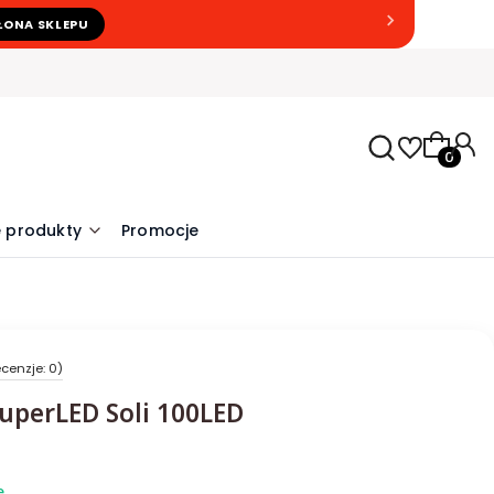
ŁONA SKLEPU
Produkty
 produkty
Promocje
cenzje: 0)
SuperLED Soli 100LED
e