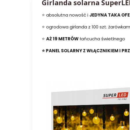
Girlanda solarna SuperLE
⭐️ absolutna nowość i
JEDYNA TAKA OF
⭐️ ogrodowa girlanda z 100 szt. żarówkam
⭐️
AŻ 19 METRÓW
łańcucha świetlnego
⭐️ PANEL SOLARNY Z WŁĄCZNIKIEM I P