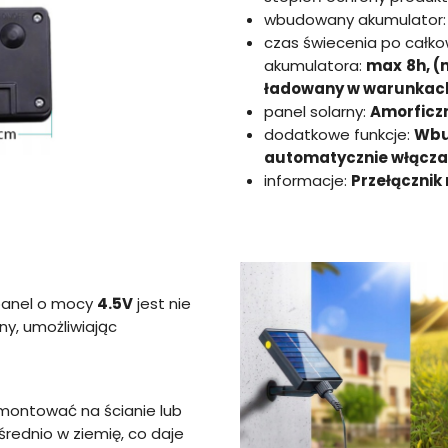
wbudowany akumulator
czas świecenia po całk
akumulatora:
max
8h, 
ładowany w warunkach
panel solarny:
Amorficz
dodatkowe funkcje:
Wbu
automatycznie włącza
informacje:
Przełącznik
panel o mocy
4.5V
jest nie
ny, umożliwiając
montować na ścianie lub
rednio w ziemię, co daje