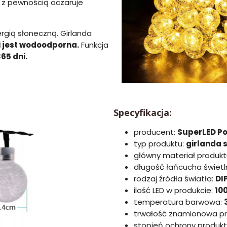
 z pewnością oczaruje
rgią słoneczną. Girlanda
i jest wodoodporna.
Funkcja
65 dni.
Specyfikacja:
producent:
SuperLED P
typ produktu:
girlanda 
główny materiał produkt
długość łańcucha świet
rodzaj źródła światła:
DI
ilość LED w produkcie:
10
temperatura barwowa:
trwałość znamionowa p
stopień ochrony produkt