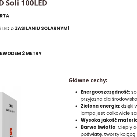
D Soli 100LED
ERTA
i LED o
ZASILANIU SOLARNYM!
RZEWODEM 2 METRY
Główne cechy:
Energooszczędność
: s
przyjazna dla środowiska 
Zielona energia:
dzięki
lampa jest całkowicie 
Wysoka jakość materi
Barwa światła
: Ciepły 
poświatę, tworzy kojącą 