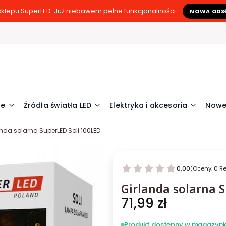
klepu SuperLED. Już niebawem pełne funkcjonalności.
NOWA ODS
ne
Źródła światła LED
Elektryka i akcesoria
Nowe
anda solarna SuperLED Soli 100LED
0.00
(Oceny: 0 Re
Girlanda solarna 
Cena
71,99 zł
Produkt dostępny w magazyni