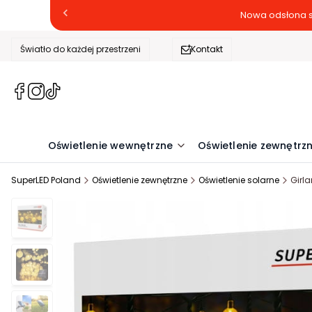
Nowa odsłona s
Światło do każdej przestrzeni
Kontakt
(Otwiera
(Otwiera
(Otwiera
się
się
się
w
w
w
nowej
nowej
nowej
Oświetlenie wewnętrzne
Oświetlenie zewnętrz
karcie)
karcie)
karcie)
SuperLED Poland
Oświetlenie zewnętrzne
Oświetlenie solarne
Girl