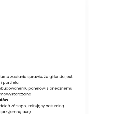
olarne zasilanie sprawia, że girlanda jest
i portfela.
 wbudowanemu panelowi słonecznemu
samowystarczalna
ałów
odcień żółtego, imitujący naturalną
i przyjemną aurę