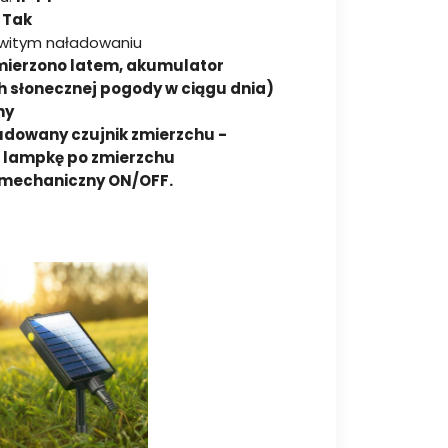
:
Tak
owitym naładowaniu
(mierzono latem, akumulator
 słonecznej pogody w ciągu dnia)
ny
dowany czujnik zmierzchu -
 lampkę po zmierzchu
 mechaniczny ON/OFF.