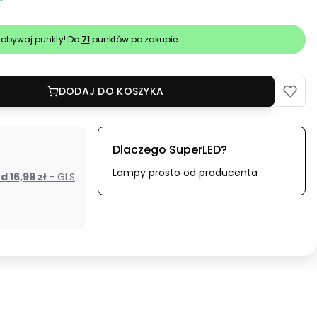
obywaj punkty! Do
71
punktów po zakupie.
DODAJ DO KOSZYKA
Dlaczego SuperLED?
Lampy prosto od producenta
od 16,99 zł
- GLS