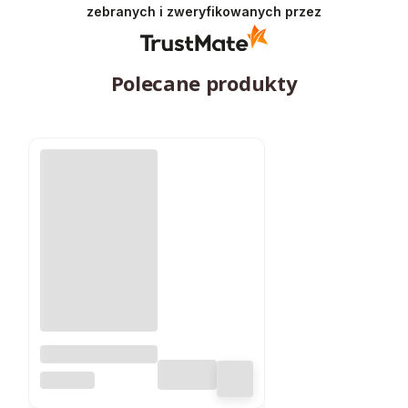
zebranych i zweryfikowanych przez
Polecane produkty
Lampa
ogrodowa LED
SUPERLED
SOLARNA 600 lm
SŁUPEK