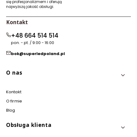
się profesjonalizmem i oferują
najwyższą jakość obsługi.
Kontakt
+48 664 514 514
pon. - pt. / 9:00 - 16:00
bok@superledpoland.pl
Linki w stopce
O nas
Kontakt
O firmie
Blog
Obsługa klienta