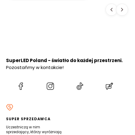
OGRODOWY 50
cm PREMIUM
SuperLED Poland - światło do każdej przestrzeni.
Pozostańmy w kontakcie!
(Otwiera
(Otwiera
(Otwiera
(Otwiera
się
się
się
się
w
w
w
w
nowej
nowej
nowej
nowej
karcie)
karcie)
karcie)
karcie)
SUPER SPRZEDAWCA
Uczestniczą w nim
sprzedający, którzy wyróżniają