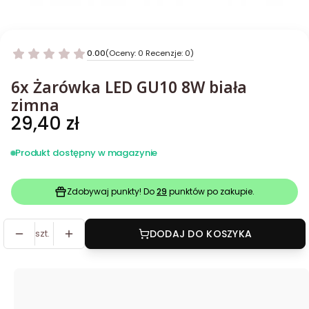
0.00
(Oceny: 0 Recenzje: 0)
6x Żarówka LED GU10 8W biała
zimna
Cena
29,40 zł
Produkt dostępny w magazynie
Zdobywaj punkty! Do
29
punktów po zakupie.
szt.
DODAJ DO KOSZYKA