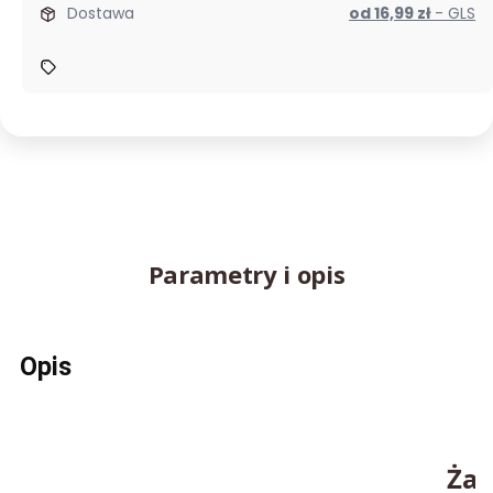
Dostawa
od 16,99 zł
- GLS
Parametry i opis
Opis
Żar