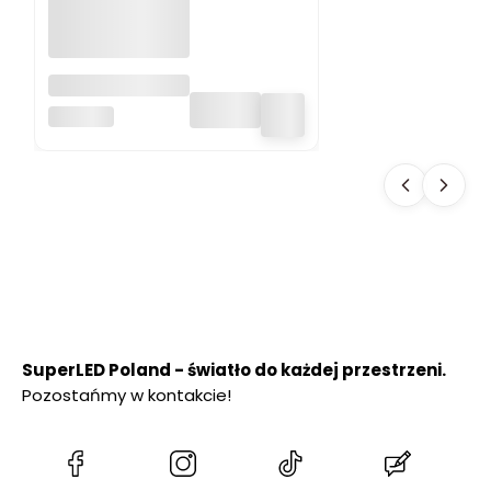
Lampa
ogrodowa LED
SUPERLED
SOLARNA 600 lm
SŁUPEK
OGRODOWY 50
cm PREMIUM
SuperLED Poland - światło do każdej przestrzeni.
Pozostańmy w kontakcie!
(Otwiera
(Otwiera
(Otwiera
(Otwiera
się
się
się
się