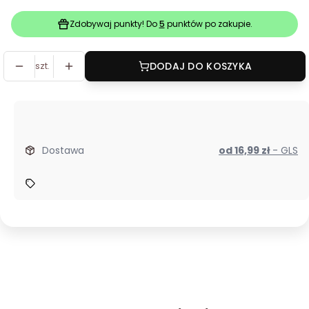
Zdobywaj punkty! Do
5
punktów po zakupie.
szt.
DODAJ DO KOSZYKA
Dostawa
od 16,99 zł
- GLS