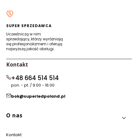
w
w
w
w
nowej
nowej
nowej
nowej
karcie)
karcie)
karcie)
karcie)
SUPER SPRZEDAWCA
Uczestniczą w nim
sprzedający, którzy wyróżniają
się profesjonalizmem i oferują
najwyższą jakość obsługi.
Kontakt
+48 664 514 514
pon. - pt. / 9:00 - 16:00
bok@superledpoland.pl
Linki w stopce
O nas
Kontakt