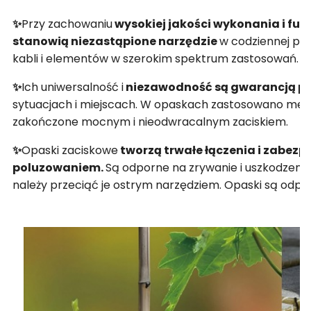
✨
Przy zachowaniu
wysokiej jakości wykonania i fun
stanowią niezastąpione narzędzie
w codziennej pr
kabli i elementów w szerokim spektrum zastosowań.
✨
Ich uniwersalność i
niezawodność są gwarancją p
sytuacjach i miejscach. W opaskach zastosowano me
zakończone mocnym i nieodwracalnym zaciskiem.
✨
Opaski zaciskowe
tworzą trwałe łączenia i zabezp
poluzowaniem.
Są odporne na zrywanie i uszkodzenia
należy przeciąć je ostrym narzędziem. Opaski są odpor