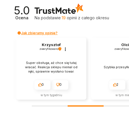
5.0
Ocena
Na podstawie
19
opinii
z całego okresu
Jak zbieramy opinie?
Krzysztof
Olc
zweryfikowano
zweryfikow
Super obsługa, aż chce się tutaj
ą
wracać. Reakcja sklepu niemal od
Szybka przesyłk
ręki, sprawnie wysłano towar.
.
0
0
2
w tym tygodniu
w tym mi