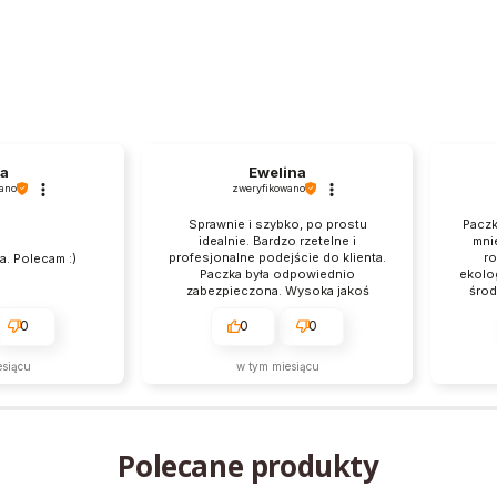
ia
Ewelina
ano
zweryfikowano
Sprawnie i szybko, po prostu
Paczk
idealnie. Bardzo rzetelne i
mni
profesjonalne podejście do klienta.
ro
a. Polecam :)
Paczka była odpowiednio
ekolog
zabezpieczona. Wysoka jakoś
środ
produktów, na pewno wrócę
pol
kolejny raz.
0
0
0
esiącu
w tym miesiącu
Polecane produkty