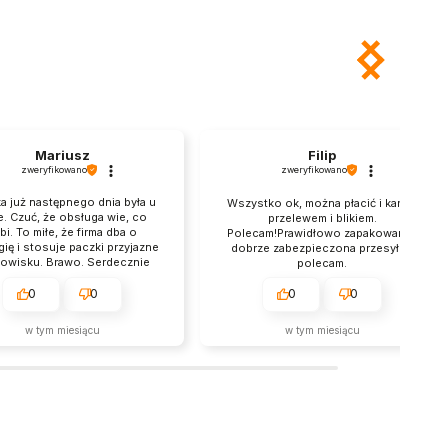
Mariusz
Filip
zweryfikowano
zweryfikowano
a już następnego dnia była u
Wszystko ok, można płacić i kartą i
e. Czuć, że obsługa wie, co
przelewem i blikiem.
bi. To miłe, że firma dba o
Polecam!Prawidłowo zapakowana i
ię i stosuje paczki przyjazne
dobrze zabezpieczona przesyłka,
owisku. Brawo. Serdecznie
polecam.
ecam zakupy w tym sklepie.
Stały klient.
0
0
0
0
w tym miesiącu
w tym miesiącu