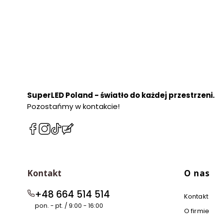
SuperLED Poland - światło do każdej przestrzeni.
Pozostańmy w kontakcie!
(Otwiera
(Otwiera
(Otwiera
(Otwiera
się
się
się
się
w
w
w
w
nowej
nowej
nowej
nowej
Linki w 
karcie)
karcie)
karcie)
karcie)
Kontakt
O nas
+48 664 514 514
Kontakt
pon. - pt. / 9:00 - 16:00
O firmie