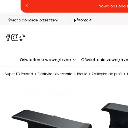
Nowa odsłona s
Światło do każdej przestrzeni
Kontakt
(Otwiera
(Otwiera
(Otwiera
się
się
się
w
w
w
nowej
nowej
nowej
Oświetlenie wewnętrzne
Oświetlenie zewnętrz
karcie)
karcie)
karcie)
SuperLED Poland
Elektryka i akcesoria
Profile
Zaślepka do profilu 