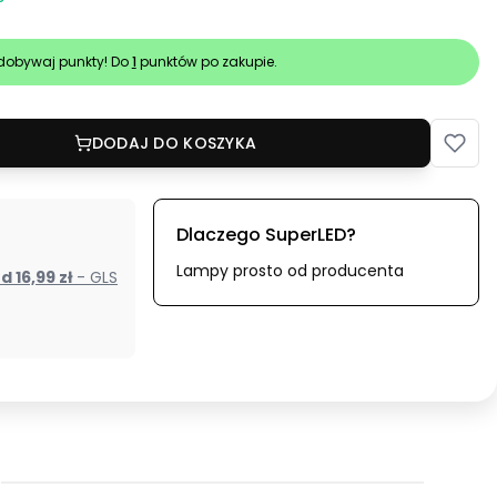
dobywaj punkty! Do
1
punktów po zakupie.
DODAJ DO KOSZYKA
Dlaczego SuperLED?
Lampy prosto od producenta
od 16,99 zł
- GLS