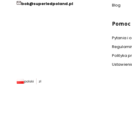
bok@superledpoland.pl
Blog
Pomoc
Pytania i
Regulami
Polityka p
Ustawieni
polski
zł