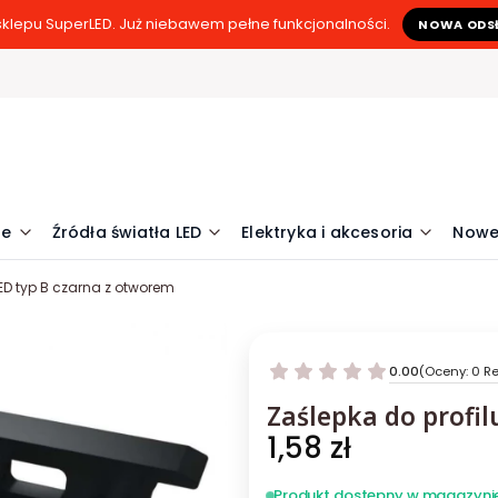
klepu SuperLED. Już niebawem pełne funkcjonalności.
NOWA ODS
ne
Źródła światła LED
Elektryka i akcesoria
Nowe
LED typ B czarna z otworem
0.00
(Oceny: 0 Re
Zaślepka do profil
Cena
1,58 zł
Produkt dostępny w magazyni