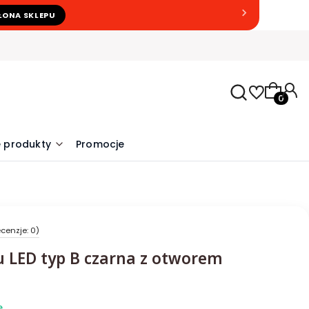
ŁONA SKLEPU
Produkty
 produkty
Promocje
cenzje: 0)
u LED typ B czarna z otworem
e