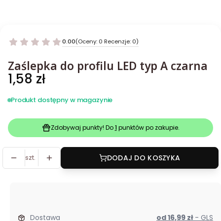
0.00
(Oceny: 0 Recenzje: 0)
Zaślepka do profilu LED typ A czarna
Cena
1,58 zł
Produkt dostępny w magazynie
Zdobywaj punkty! Do
1
punktów po zakupie.
szt.
DODAJ DO KOSZYKA
Dostawa
od 16,99 zł
- GLS