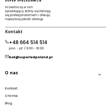
SUPER SPRZEDAWCA
Uczestniczą w nim
sprzedający, którzy wyróżniają
się profesjonalizmem i oferują
najwyższą jakość obsługi.
Kontakt
+48 664 514 514
pon. - pt. / 9:00 - 16:00
bok@superledpoland.pl
Linki w stopce
O nas
Kontakt
O firmie
Blog