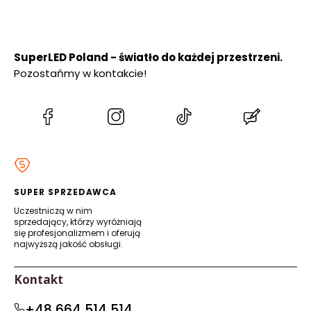
SuperLED Poland - światło do każdej przestrzeni.
Pozostańmy w kontakcie!
(Otwiera
(Otwiera
(Otwiera
(Otwiera
się
się
się
się
w
w
w
w
nowej
nowej
nowej
nowej
karcie)
karcie)
karcie)
karcie)
SUPER SPRZEDAWCA
Uczestniczą w nim
sprzedający, którzy wyróżniają
się profesjonalizmem i oferują
najwyższą jakość obsługi.
Kontakt
+48 664 514 514