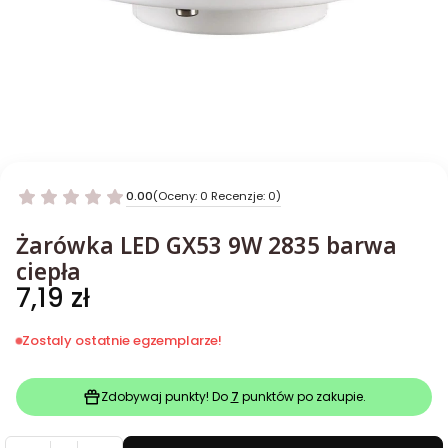
0.00
(Oceny: 0 Recenzje: 0)
Żarówka LED GX53 9W 2835 barwa
ciepła
Cena
7,19 zł
Zostaly ostatnie egzemplarze!
Zdobywaj punkty! Do
7
punktów po zakupie.