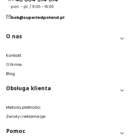
pon. - pt. / 9:00 - 16:00
bok@superledpoland.pl
Linki w stopce
O nas
Kontakt
O firmie
Blog
Obsługa klienta
Metody płatności
Zwroty i reklamacje
Pomoc