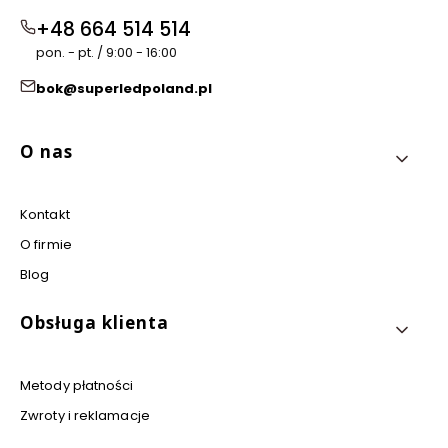
+48 664 514 514
pon. - pt. / 9:00 - 16:00
bok@superledpoland.pl
Linki w stopce
O nas
Kontakt
O firmie
Blog
Obsługa klienta
Metody płatności
Zwroty i reklamacje