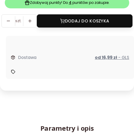
Zdobywaj punkty! Do
4
punktów po zakupie.
szt.
DODAJ DO KOSZYKA
Dostawa
od 16,99 zł
- GLS
Parametry i opis