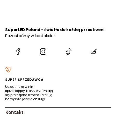
SuperLED Poland - światło do każdej przestrzeni.
Pozostańmy w kontakcie!
(Otwiera
(Otwiera
(Otwiera
(Otwiera
się
się
się
się
w
w
w
w
nowej
nowej
nowej
nowej
karcie)
karcie)
karcie)
karcie)
SUPER SPRZEDAWCA
Uczestniczą w nim
sprzedający, którzy wyróżniają
się profesjonalizmem i oferują
najwyższą jakość obsługi.
Kontakt