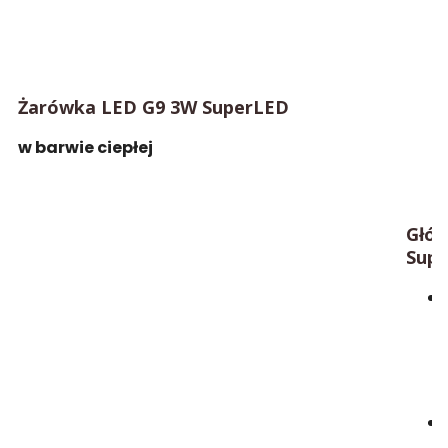
Żarówka LED G9 3W SuperLED
w barwie ciepłej
Głów
Supe