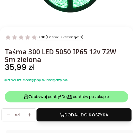
0.00
(Oceny: 0 Recenzje: 0)
Taśma 300 LED 5050 IP65 12v 72W
5m zielona
Cena
35,99 zł
Produkt dostępny w magazynie
Zdobywaj punkty! Do
35
punktów po zakupie.
szt.
DODAJ DO KOSZYKA