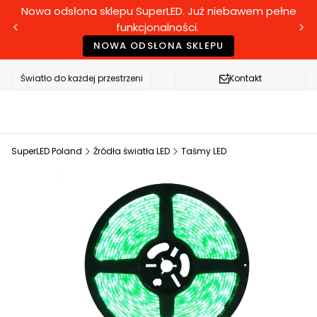
Nowa odsłona sklepu SuperLED. Już niebawem pełne
funkcjonalności.
NOWA ODSŁONA SKLEPU
Światło do każdej przestrzeni
Kontakt
SuperLED Poland
Źródła światła LED
Taśmy LED