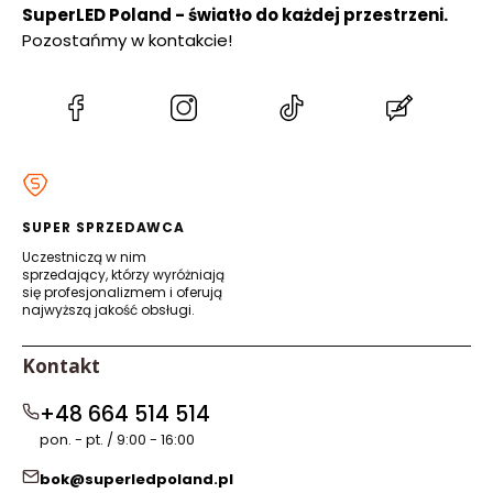
SuperLED Poland - światło do każdej przestrzeni.
Pozostańmy w kontakcie!
(Otwiera
(Otwiera
(Otwiera
(Otwiera
się
się
się
się
w
w
w
w
nowej
nowej
nowej
nowej
karcie)
karcie)
karcie)
karcie)
SUPER SPRZEDAWCA
Uczestniczą w nim
sprzedający, którzy wyróżniają
się profesjonalizmem i oferują
najwyższą jakość obsługi.
Kontakt
+48 664 514 514
pon. - pt. / 9:00 - 16:00
bok@superledpoland.pl