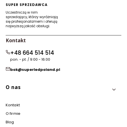
SUPER SPRZEDAWCA
Uczestniczą w nim
sprzedający, którzy wyróżniają
się profesjonalizmem i oferują
najwyższą jakość obsługi.
Kontakt
+48 664 514 514
pon. - pt. / 9:00 - 16:00
bok@superledpoland.pl
Linki w stopce
O nas
Kontakt
O firmie
Blog