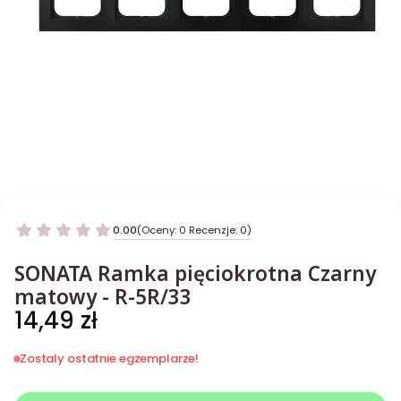
0.00
(Oceny: 0 Recenzje: 0)
SONATA Ramka pięciokrotna Czarny
matowy - R-5R/33
Cena
14,49 zł
Zostaly ostatnie egzemplarze!