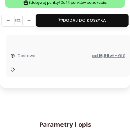
Zdobywaj punkty! Do
14
punktów po zakupie.
szt.
DODAJ DO KOSZYKA
Dostawa
od 16,99 zł
- GLS
Parametry i opis