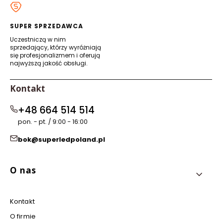
nowej
nowej
nowej
nowej
karcie)
karcie)
karcie)
karcie)
SUPER SPRZEDAWCA
Uczestniczą w nim
sprzedający, którzy wyróżniają
się profesjonalizmem i oferują
najwyższą jakość obsługi.
Kontakt
+48 664 514 514
pon. - pt. / 9:00 - 16:00
bok@superledpoland.pl
Linki w stopce
O nas
Kontakt
O firmie