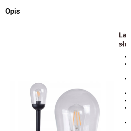
Opis
Lam
słu