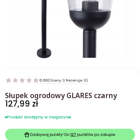
0.00
(Oceny: 0 Recenzje: 0)
Słupek ogrodowy GLARES czarny
Cena
127,99 zł
Produkt dostępny w magazynie
Zdobywaj punkty! Do
127
punktów po zakupie.