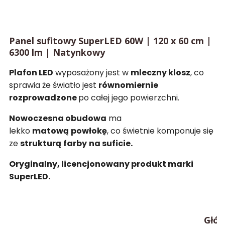
Panel sufitowy SuperLED 60W | 120 x 60 cm |
6300 lm | Natynkowy
Plafon LED
wyposażony jest w
mleczny klosz
, co
sprawia że światło jest
równomiernie
rozprowadzone
po całej jego powierzchni.
Nowoczesna obudowa
ma
lekko
matową
powłokę
, co świetnie komponuje się
ze
strukturą
farby
na suficie.
Oryginalny, licencjonowany produkt marki
SuperLED.
Głów