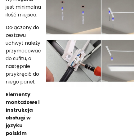
jest minimalna
ilość miejsca.
Dołączony do
zestawu
uchwyt należy
przymocować
do sufitu, a
następnie
przykręcić do
niego panel.
Elementy
montażowe i
instrukcja
obsługi w
języku
polskim