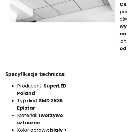
CRI
p
powod
oświ
wygl
natu
ich
b
odd
Specyfikacja technicza:
Producent:
SuperLED
Poland
Typ diod:
SMD 2835
Epistar
Materiał:
tworzywo
sztuczne
Kolor oprawy:
biały +