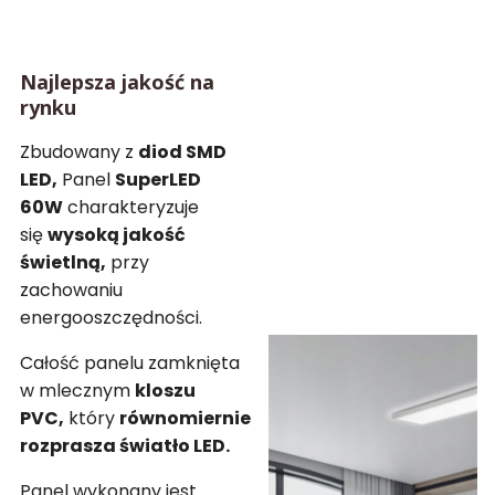
Najlepsza jakość na
rynku
Zbudowany z
diod SMD
LED,
Panel
SuperLED
60W
charakteryzuje
się
wysoką jakość
świetlną,
przy
zachowaniu
energooszczędności.
Całość panelu zamknięta
w mlecznym
kloszu
PVC,
który
równomiernie
rozprasza światło LED.
Panel wykonany jest