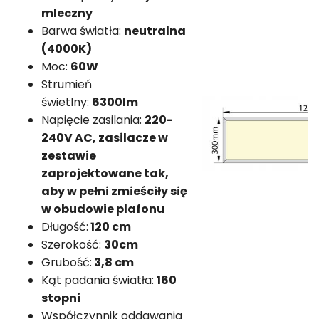
mleczny
Barwa światła:
neutralna
(4000K)
Moc:
60W
Strumień
świetlny:
6300lm
Napięcie zasilania:
220-
240V AC, zasilacze w
zestawie
zaprojektowane tak,
aby w pełni zmieściły się
w obudowie plafonu
Długość:
120 cm
Szerokość:
30cm
Grubość:
3,8 cm
Kąt padania światła:
160
stopni
Współczynnik oddawania