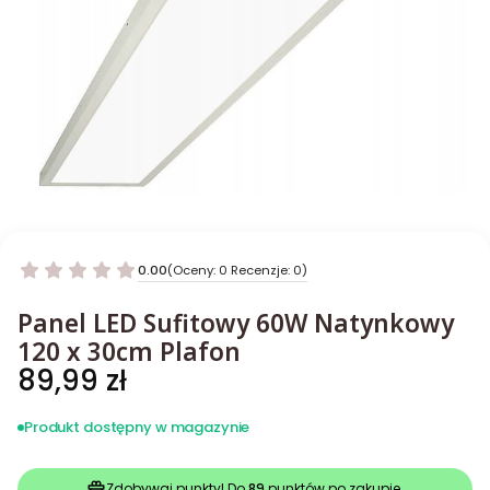
0.00
(Oceny: 0 Recenzje: 0)
Panel LED Sufitowy 60W Natynkowy
120 x 30cm Plafon
Cena
89,99 zł
Produkt dostępny w magazynie
Zdobywaj punkty! Do
89
punktów po zakupie.