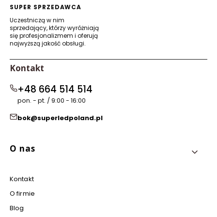
SUPER SPRZEDAWCA
Uczestniczą w nim
sprzedający, którzy wyróżniają
się profesjonalizmem i oferują
najwyższą jakość obsługi.
Kontakt
+48 664 514 514
pon. - pt. / 9:00 - 16:00
bok@superledpoland.pl
Linki w stopce
O nas
Kontakt
O firmie
Blog