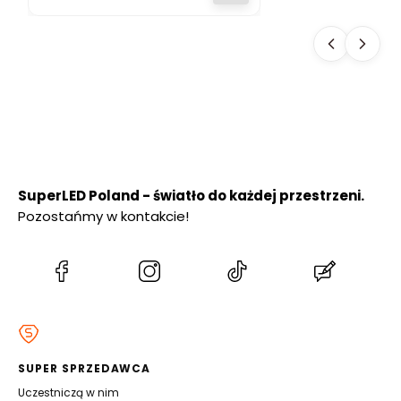
SŁUPEK
OGRODOWY 50
cm PREMIUM
SuperLED Poland - światło do każdej przestrzeni.
Pozostańmy w kontakcie!
(Otwiera
(Otwiera
(Otwiera
(Otwiera
się
się
się
się
w
w
w
w
nowej
nowej
nowej
nowej
karcie)
karcie)
karcie)
karcie)
SUPER SPRZEDAWCA
Uczestniczą w nim