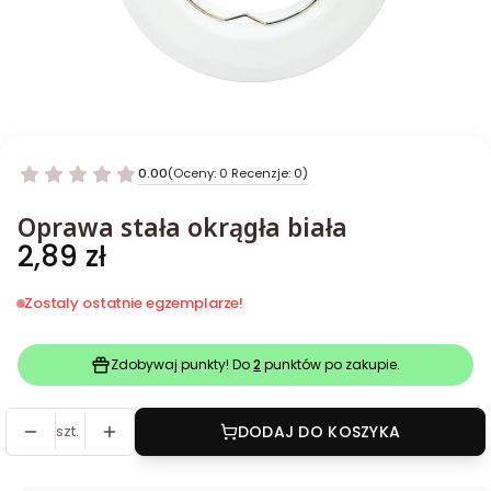
0.00
(Oceny: 0 Recenzje: 0)
Oprawa stała okrągła biała
Cena
2,89 zł
Zostaly ostatnie egzemplarze!
Zdobywaj punkty! Do
2
punktów po zakupie.
szt.
DODAJ DO KOSZYKA