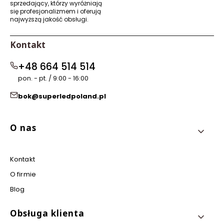
sprzedający, którzy wyróżniają
się profesjonalizmem i oferują
najwyższą jakość obsługi.
Kontakt
+48 664 514 514
pon. - pt. / 9:00 - 16:00
bok@superledpoland.pl
Linki w stopce
O nas
Kontakt
O firmie
Blog
Obsługa klienta