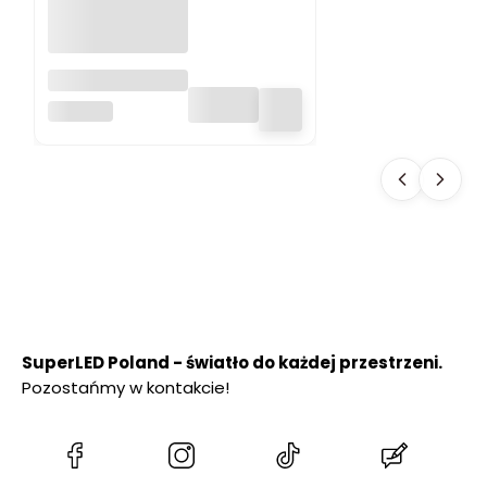
Lampa
ogrodowa LED
SUPERLED
SOLARNA 600 lm
SŁUPEK
OGRODOWY 50
cm PREMIUM
SuperLED Poland - światło do każdej przestrzeni.
Pozostańmy w kontakcie!
(Otwiera
(Otwiera
(Otwiera
(Otwiera
się
się
się
się