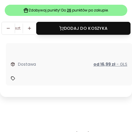
Zdobywaj punkty! Do
26
punktów po zakupie.
szt.
DODAJ DO KOSZYKA
Dostawa
od 16,99 zł
- GLS