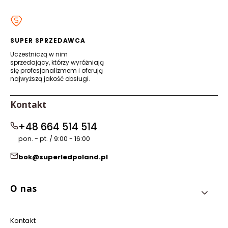
w
w
w
w
nowej
nowej
nowej
nowej
karcie)
karcie)
karcie)
karcie)
SUPER SPRZEDAWCA
Uczestniczą w nim
sprzedający, którzy wyróżniają
się profesjonalizmem i oferują
najwyższą jakość obsługi.
Kontakt
+48 664 514 514
pon. - pt. / 9:00 - 16:00
bok@superledpoland.pl
Linki w stopce
O nas
Kontakt