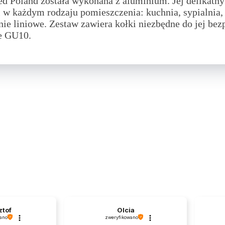
ed Poland została wykonana z aluminium.
Jej delikatn
 w każdym rodzaju pomieszczenia: kuchnia, sypialnia,
nie liniowe. Zestaw zawiera kołki niezbędne do jej bez
we GU10.
Olcia
Ewelina
zweryfikowano
zweryfikowano