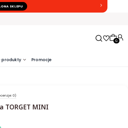
ŁONA SKLEPU
Produkty
 produkty
Promocje
cenzje: 0)
a TORGET MINI
e