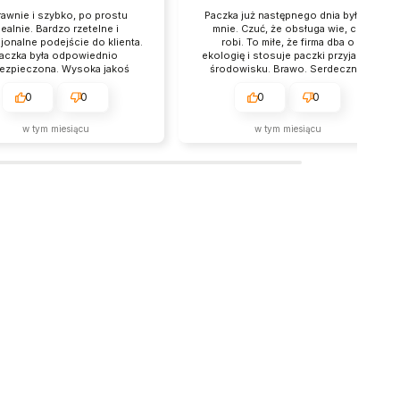
Paczka już następnego dnia była u
Wszystko ok, można płacić i k
mnie. Czuć, że obsługa wie, co
przelewem i blikiem.
robi. To miłe, że firma dba o
Polecam!Prawidłowo zapakow
ekologię i stosuje paczki przyjazne
dobrze zabezpieczona przes
środowisku. Brawo. Serdecznie
polecam.
polecam zakupy w tym sklepie.
Stały klient.
0
0
0
0
w tym miesiącu
w tym miesiącu