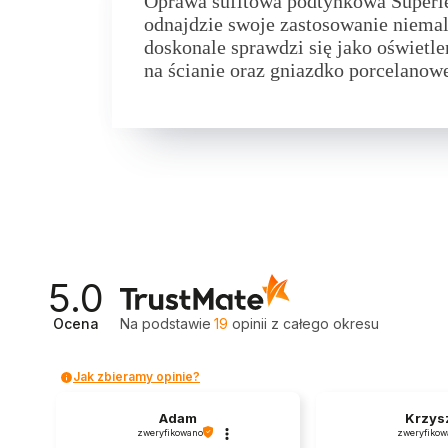
Oprawa sufitowa podtynkowa Superl
odnajdzie swoje zastosowanie niemal
doskonale sprawdzi się jako oświetle
na ścianie oraz gniazdko porcelano
5.0
Ocena
Na podstawie
19
opinii
z całego okresu
Jak zbieramy opinie?
Krzysztof
o
zweryfikowano