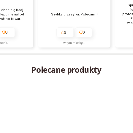
Sprawnie i szybko, po prostu
idealnie. Bardzo rzetelne i
profesjonalne podejście do klienta.
ka przesyłka. Polecam :)
Paczka była odpowiednio
zabezpieczona. Wysoka jakoś
produktów, na pewno wrócę
kolejny raz.
2
0
0
0
w tym miesiącu
w tym miesiącu
Polecane produkty