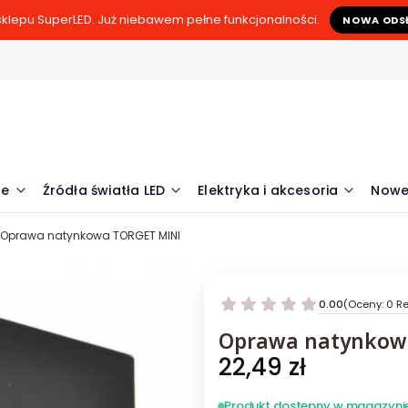
klepu SuperLED. Już niebawem pełne funkcjonalności.
NOWA ODS
ne
Źródła światła LED
Elektryka i akcesoria
Nowe
Oprawa natynkowa TORGET MINI
0.00
(Oceny: 0 Re
Oprawa natynkow
Cena
22,49 zł
Produkt dostępny w magazyni