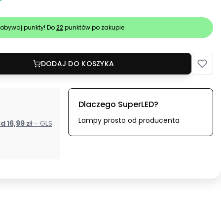
obywaj punkty! Do
22
punktów po zakupie.
DODAJ DO KOSZYKA
Dlaczego SuperLED?
Lampy prosto od producenta
od 16,99 zł
- GLS