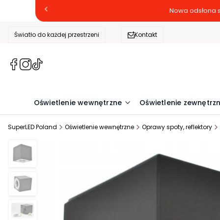
Nowa odsłona s
Światło do każdej przestrzeni
Kontakt
(Otwiera
(Otwiera
(Otwiera
się
się
się
w
w
w
nowej
nowej
nowej
Oświetlenie wewnętrzne
Oświetlenie zewnętrz
karcie)
karcie)
karcie)
SuperLED Poland
Oświetlenie wewnętrzne
Oprawy spoty, reflektory