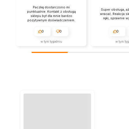
zono mi
Super obsługa, aż chce się tutaj
kt z obsługą
wracać. Reakcja sklepu niemal od
Szyb
nie bardzo
ręki, sprawnie wysłano towar.
adczeniem.
0
0
0
niu
w tym tygodniu