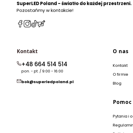
SuperLED Poland - światło do każdej przestrzeni.
Pozostańmy w kontakcie!
(Otwiera
(Otwiera
(Otwiera
(Otwiera
się
się
się
się
w
w
w
w
nowej
nowej
nowej
nowej
Linki w 
karcie)
karcie)
karcie)
karcie)
Kontakt
O nas
+48 664 514 514
Kontakt
pon. - pt. / 9:00 - 16:00
O firmie
bok@superledpoland.pl
Blog
Pomoc
Pytania i
Regulami