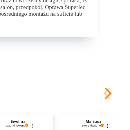
y oraz nowoczesny design, sprawia, iż
 salon, przedpokój.
Oprawa Superled
pośredniego montażu na suficie lub
Mariusz
Filip
zweryfikowano
zweryfikowano