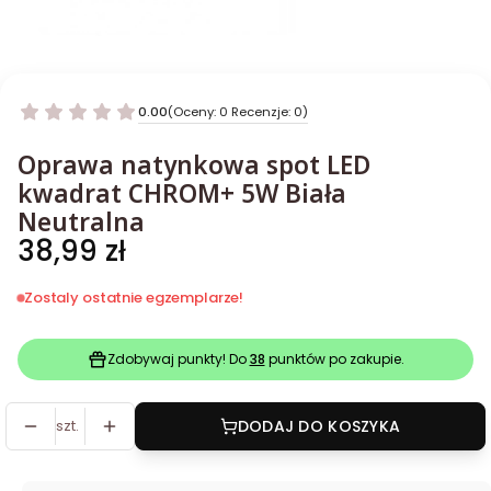
0.00
(Oceny: 0 Recenzje: 0)
Oprawa natynkowa spot LED
kwadrat CHROM+ 5W Biała
Neutralna
Cena
38,99 zł
Zostaly ostatnie egzemplarze!
Zdobywaj punkty! Do
38
punktów po zakupie.
szt.
DODAJ DO KOSZYKA