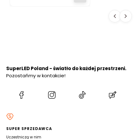
SŁUPEK
OGRODOWY 50
cm PREMIUM
SuperLED Poland - światło do każdej przestrzeni.
Pozostańmy w kontakcie!
(Otwiera
(Otwiera
(Otwiera
(Otwiera
się
się
się
się
w
w
w
w
nowej
nowej
nowej
nowej
karcie)
karcie)
karcie)
karcie)
SUPER SPRZEDAWCA
Uczestniczą w nim