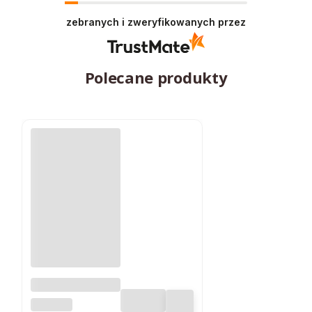
zebranych i zweryfikowanych przez
Polecane produkty
Lampa
ogrodowa LED
SUPERLED
SOLARNA 600 lm