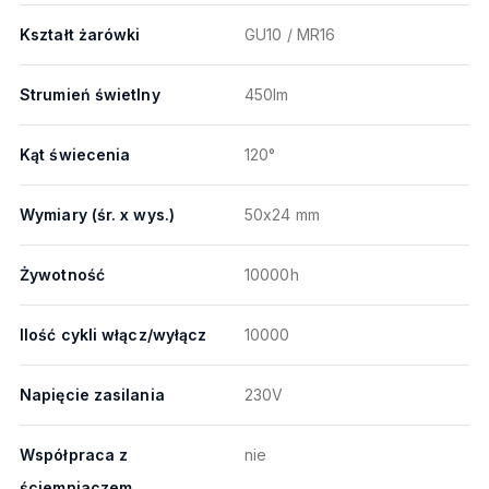
Kształt żarówki
GU10 / MR16
Strumień świetlny
450lm
Kąt świecenia
120°
Wymiary (śr. x wys.)
50x24 mm
Żywotność
10000h
Ilość cykli włącz/wyłącz
10000
Napięcie zasilania
230V
Współpraca z
nie
ściemniaczem