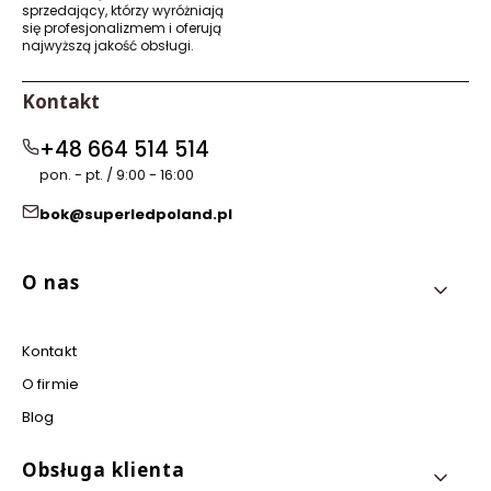
sprzedający, którzy wyróżniają
się profesjonalizmem i oferują
najwyższą jakość obsługi.
Kontakt
+48 664 514 514
pon. - pt. / 9:00 - 16:00
bok@superledpoland.pl
Linki w stopce
O nas
Kontakt
O firmie
Blog
Obsługa klienta