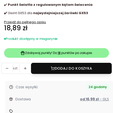
✔️
Punkt światła
z regulowanym kątem świecenia
✔️
Gwint GX53 dla
najwydajniejszej żarówki GX53
Przejdź do pełnego opisu
Cena
18,89 zł
Produkt dostępny w magazynie
Zdobywaj punkty! Do
18
punktów po zakupie.
szt.
DODAJ DO KOSZYKA
Czas wysyłki:
24 godziny
Dostawa
od 16,99 zł
- GLS