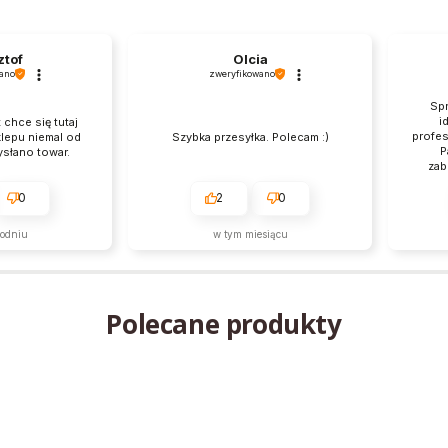
ztof
Olcia
ano
zweryfikowano
Spr
i
 chce się tutaj
profes
klepu niemal od
Szybka przesyłka. Polecam :)
P
ysłano towar.
zab
pr
0
2
0
godniu
w tym miesiącu
Polecane produkty