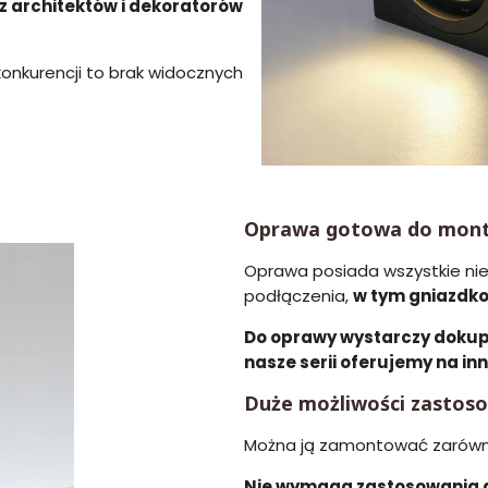
z architektów i dekoratorów
onkurencji to brak widocznych
Oprawa gotowa do mon
Oprawa posiada wszystkie ni
podłączenia,
w tym gniazdko
Do oprawy wystarczy dokupi
nasze serii oferujemy na in
Duże możliwości zastos
Można ją zamontować zarówno d
Nie wymaga zastosowania d