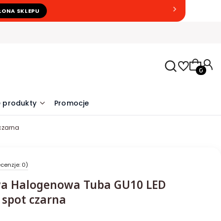
ŁONA SKLEPU
Produkty
 produkty
Promocje
czarna
cenzje: 0)
a Halogenowa Tuba GU10 LED
spot czarna