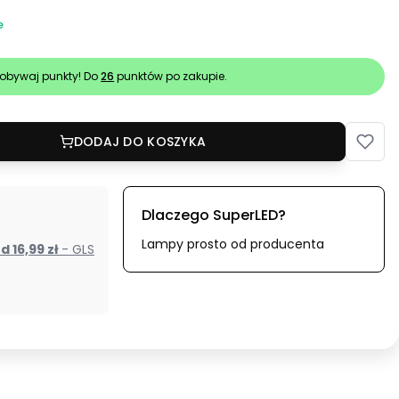
e
obywaj punkty! Do
26
punktów po zakupie.
DODAJ DO KOSZYKA
Dlaczego SuperLED?
Lampy prosto od producenta
od 16,99 zł
- GLS