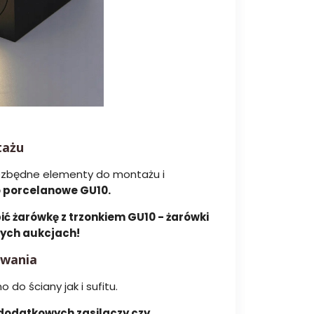
tażu
ezbędne elementy do montażu i
 porcelanowe GU10.
ć żarówkę z trzonkiem GU10 - żarówki
nych aukcjach!
owania
o ściany jak i sufitu.
odatkowych zasilaczy czy