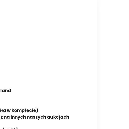
oland
dła w komplecie)
sz na innych naszych aukcjach