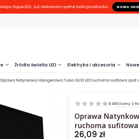
klepu SuperLED. Już niebawem pełne funkcjonalności.
NOWA ODS
ne
Źródła światła LED
Elektryka i akcesoria
Nowe
Oprawa Natynkowa Halogenowa Tuba GU10 LED ruchoma sufitowa spot 
0.00
(Oceny: 0 Re
Oprawa Natynkow
ruchoma sufitowa 
Cena
26,09 zł