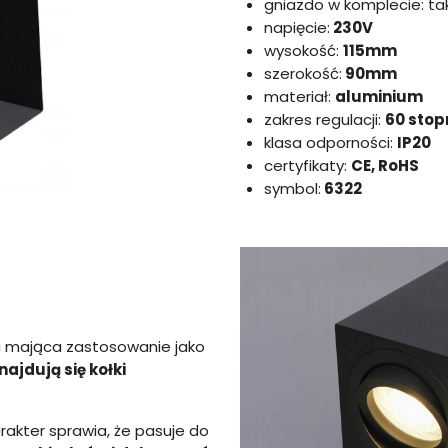
gniazdo w komplecie: ta
napięcie:
230V
wysokość:
115mm
szerokość:
90mm
materiał:
aluminium
zakres regulacji:
60 stop
klasa odporności:
IP20
certyfikaty:
CE, RoHS
symbol:
6322
 mająca zastosowanie jako
ajdują się kołki
akter sprawia, że pasuje do