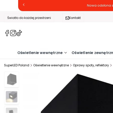
Nowa odsłona s
Światło do każdej przestrzeni
Kontakt
(Otwiera
(Otwiera
(Otwiera
się
się
się
w
w
w
nowej
nowej
nowej
Oświetlenie wewnętrzne
Oświetlenie zewnętrz
karcie)
karcie)
karcie)
SuperLED Poland
Oświetlenie wewnętrzne
Oprawy spoty, reflektory