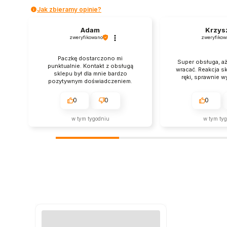
Jak zbieramy opinie?
Adam
Krzys
zweryfikowano
zweryfikow
Paczkę dostarczono mi
Super obsługa, aż
punktualnie. Kontakt z obsługą
wracać. Reakcja s
sklepu był dla mnie bardzo
ręki, sprawnie w
pozytywnym doświadczeniem.
0
0
0
w tym tygodniu
w tym ty