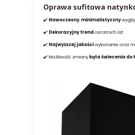
Oprawa sufitowa natyn
✔️
Nowoczesny
,
minimalistyczny
wygl
✔️
Dekoracyjny trend
ostatnich lat
✔️
Najwyższej jakości
wykonanie oraz m
✔️ Możliwość zmiany
kąta świecenia do 