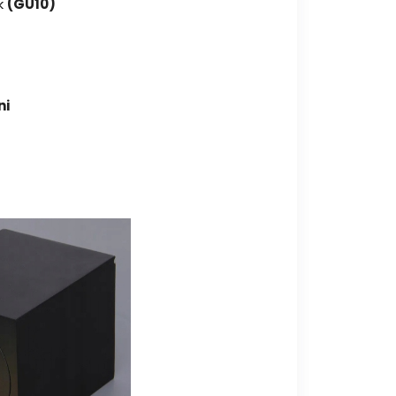
k
(GU10)
ni