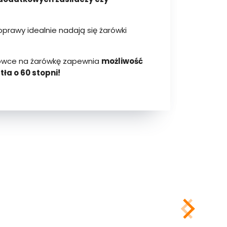
rawy idealnie nadają się żarówki
łówce na żarówkę zapewnia
możliwość
ła o 60 stopni!