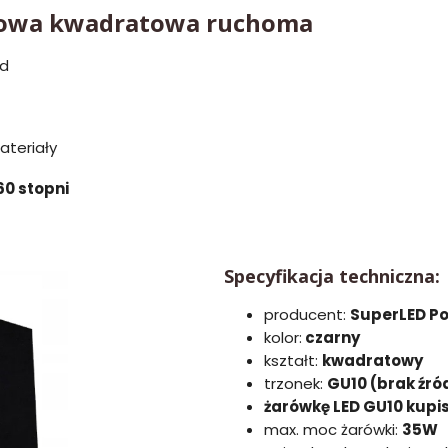
kowa kwadratowa ruchoma
ąd
ateriały
60 stopni
Specyfikacja techniczna:
producent:
SuperLED P
kolor:
czarny
kształt:
kwadratowy
trzonek:
GU10 (brak źró
żarówkę LED GU10 kupi
max. moc żarówki:
35W