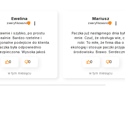
Ewelina
Mariusz
zweryfikowano
zweryfikowano
awnie i szybko, po prostu
Paczka już następnego dnia była u
dealnie. Bardzo rzetelne i
mnie. Czuć, że obsługa wie, co
jonalne podejście do klienta.
robi. To miłe, że firma dba o
aczka była odpowiednio
ekologię i stosuje paczki przyjazne
ezpieczona. Wysoka jakoś
środowisku. Brawo. Serdecznie
oduktów, na pewno wrócę
polecam zakupy w tym sklepie.
kolejny raz.
Stały klient.
0
0
0
0
w tym miesiącu
w tym miesiącu