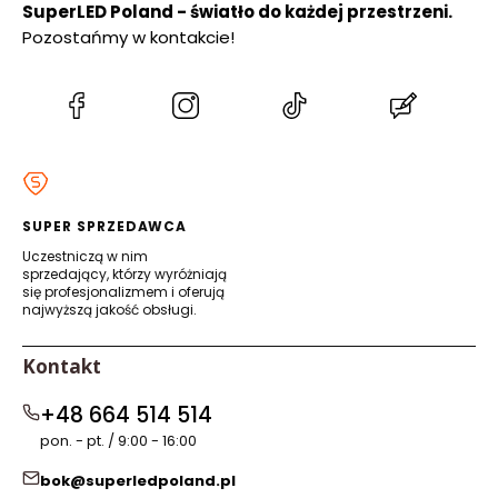
SuperLED Poland - światło do każdej przestrzeni.
Pozostańmy w kontakcie!
(Otwiera
(Otwiera
(Otwiera
(Otwiera
się
się
się
się
w
w
w
w
nowej
nowej
nowej
nowej
karcie)
karcie)
karcie)
karcie)
SUPER SPRZEDAWCA
Uczestniczą w nim
sprzedający, którzy wyróżniają
się profesjonalizmem i oferują
najwyższą jakość obsługi.
Kontakt
+48 664 514 514
pon. - pt. / 9:00 - 16:00
bok@superledpoland.pl