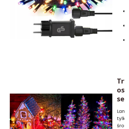
Trw
osz
se
Lamp
tylk
środo