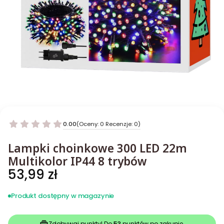
0.00
(Oceny: 0 Recenzje: 0)
Lampki choinkowe 300 LED 22m
Multikolor IP44 8 trybów
Cena
53,99 zł
Produkt dostępny w magazynie
Zdobywaj punkty! Do
53
punktów po zakupie.