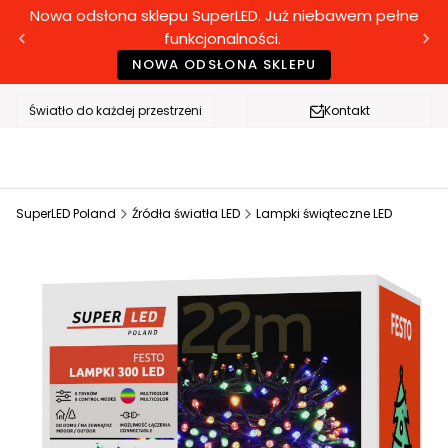
Nowa odsłona sklepu SuperLED. Już niebawem pełne
funkcjonalności.
NOWA ODSŁONA SKLEPU
Światło do każdej przestrzeni
Kontakt
SuperLED Poland
Źródła światła LED
Lampki świąteczne LED