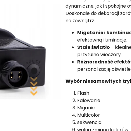
dynamiczne, jak i spokojne o
Doskonałe do dekoracji zaró
na zewnątrz.
Migotanie i kombina
efektowną iluminację.
Stałe światło
– idealn
przytulne wieczory.
Różnorodność efekt
personalizację oświetle
Wybór niesamowitych tr
Flash
Falowanie
Miganie
Multicolor
sekwencja
wolna zmiana kolorów