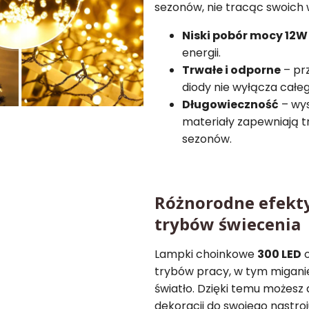
sezonów, nie tracąc swoich 
Niski pobór mocy 12W
energii.
Trwałe i odporne
– prz
diody nie wyłącza całe
Długowieczność
– wys
materiały zapewniają t
sezonów.
Różnorodne efekty
trybów świecenia
Lampki choinkowe
300 LED
o
trybów pracy, w tym miganie
światło. Dzięki temu możes
dekoracji do swojego nastro