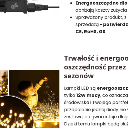
Energooszczędne dio
obniżają koszty zużycia 
Sprawdzony produkt, z 
sprzedażą
- potwierdz
CE, RoHS, GS
Trwałość i energo
oszczędność przez
sezonów
Lampki LED są
energooszc
tylko
12W mocy
, co oznacza
środowiska i Twojego portfe
przepalenie jednej diody nie
zestawu, co gwarantuje dług
Dzięki temu lampki będą słu