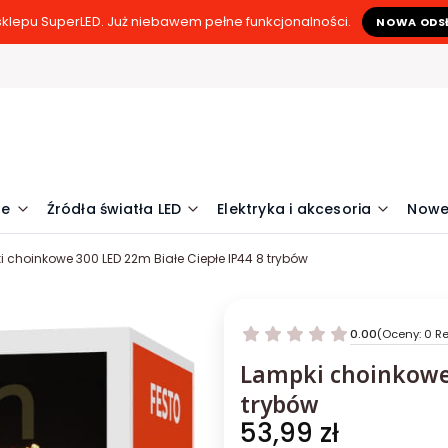
klepu SuperLED. Już niebawem pełne funkcjonalności.
NOWA ODS
ne
Źródła światła LED
Elektryka i akcesoria
Nowe
 choinkowe 300 LED 22m Białe Ciepłe IP44 8 trybów
0.00
(Oceny: 0 Re
Lampki choinkowe 
trybów
Cena
53,99 zł