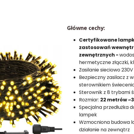
Główne cechy:
Certyfikowane lampk
zastosowań wewnętrz
zewnętrznych -
wodos
hermetyczne złączki, k
Zasilanie sieciowo 230V
Bezpieczny zasilacz 
sterownikiem świeceni
Sterownik z 8 trybami 
Rozmiar:
22 metrów ~3
Specjalna przedłużka d
lampek
Wzmocniona budowa l
działanie na zewnątrz