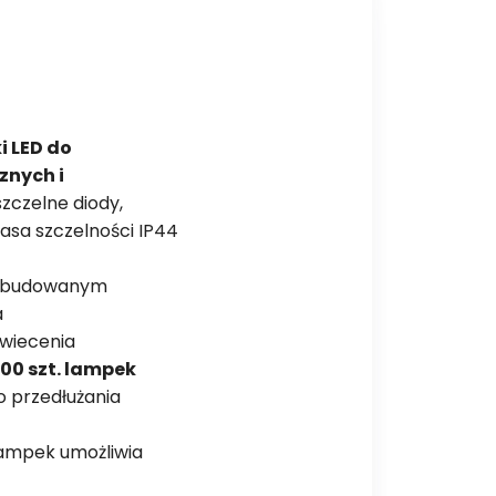
i LED do
nych i
zczelne diody,
lasa szczelności IP44
z wbudowanym
a
świecenia
00 szt. lampek
o przedłużania
ampek umożliwia