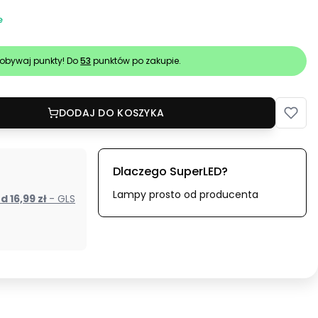
e
obywaj punkty! Do
53
punktów po zakupie.
DODAJ DO KOSZYKA
Dlaczego SuperLED?
Lampy prosto od producenta
od 16,99 zł
- GLS