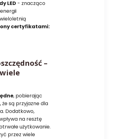
dy LED
- znacząco
energii
wieloletnią
ony certyfikatami:
oszczędność –
 wiele
zędne
, pobierając
, że są przyjazne dla
la. Dodatkowo,
 wpływa na resztę
otrwałe użytkowanie.
żyć przez wiele