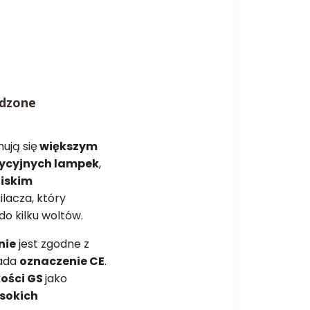
rdzone
ują się
większym
ycyjnych lampek
,
iskim
lacza, który
do kilku woltów.
nie
jest zgodne z
iada
oznaczenie CE
.
kości GS
jako
sokich