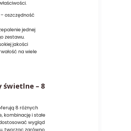
właściwości.
– oszczędność
epalenie jednej
go zestawu.
okiej jakości
rwałość na wiele
 świetlne – 8
ferują 8 różnych
, kombinację i stałe
z dostosować wygląd
ju, tworząc zarówno