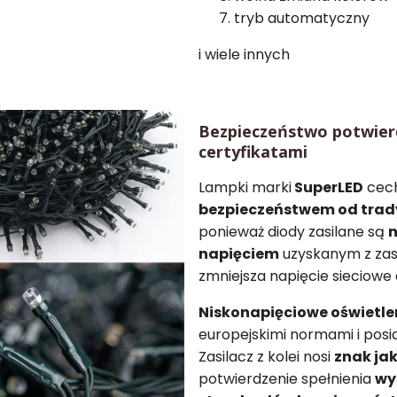
tryb automatyczny
i wiele innych
Bezpieczeństwo potwie
certyfikatami
Lampki marki
SuperLED
cech
bezpieczeństwem od trad
ponieważ diody zasilane są
n
napięciem
uzyskanym z zasi
zmniejsza napięcie sieciowe 
Niskonapięciowe oświetle
europejskimi normami i pos
Zasilacz z kolei nosi
znak ja
potwierdzenie spełnienia
wy