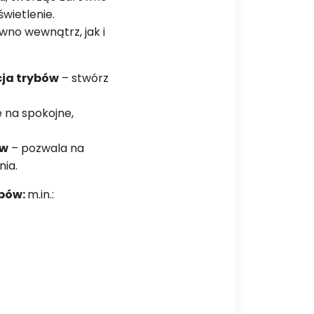
świetlenie.
wno wewnątrz, jak i
cja trybów
– stwórz
e na spokojne,
ów
– pozwala na
nia.
ybów:
m.in.: