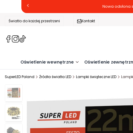
Nowa odsłona s
Światło do każdej przestrzeni
Kontakt
(Otwiera
(Otwiera
(Otwiera
się
się
się
w
w
w
nowej
nowej
nowej
Oświetlenie wewnętrzne
Oświetlenie zewnętrz
karcie)
karcie)
karcie)
SuperLED Poland
Źródła światła LED
Lampki świąteczne LED
Lampki