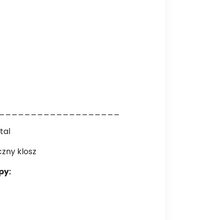
___________________
tal
zny klosz
py: