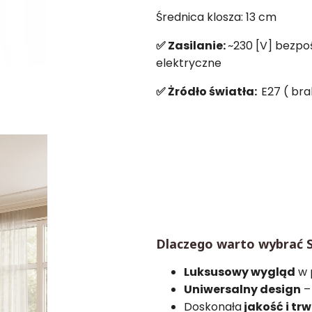
Średnica klosza: 13 cm
✅ Zasilanie:
~230 [V] bezpoś
elektryczne
✅ Żródło światła:
E27 ( bra
Dlaczego warto wybrać 
Luksusowy wygląd
w 
Uniwersalny design
–
Doskonała
jakość i tr