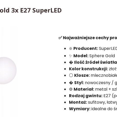
old 3x E27 SuperLED
✅ Najważniejsze cechy pr
❇️
Producent:
SuperLE
✨
Model:
Sphere Gold
�
Ilość źródeł światła
Kolor konstrukcji:
złot
⚪
Klosze:
mlecznobiałe
�
Styl:
nowoczesny / gl
⚙️
Materiał:
metal + sz
Rodzaj gwintu:
E27 (p
Montaż:
sufitowy, łatwy
Wymiary:
idealne do ś