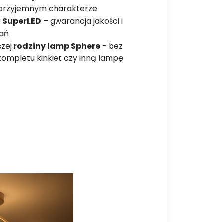
, przyjemnym charakterze
i SuperLED
– gwarancja jakości i
ań
zej
rodziny lamp Sphere
- bez
ompletu kinkiet czy inną lampę