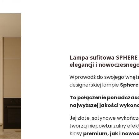
Lampa sufitowa SPHERE 
elegancji i nowoczesnego
Wprowadź do swojego wnętrz
designerskiej lampie
Sphere
To połączenie ponadczaso
najwyższej jakości wykon
Jej złote, satynowe wykończe
tworzą niepowtarzalny efek
klasy
premium, jak i nowo