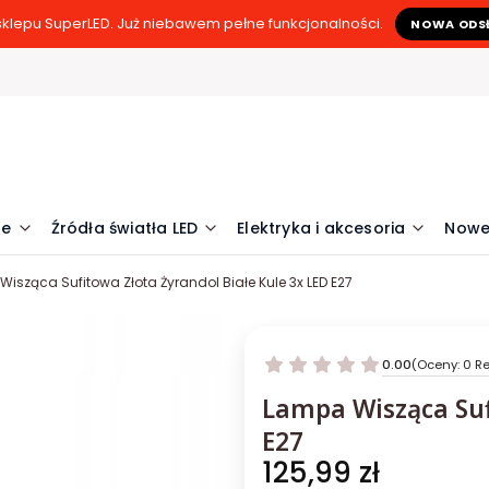
klepu SuperLED. Już niebawem pełne funkcjonalności.
NOWA ODS
ne
Źródła światła LED
Elektryka i akcesoria
Nowe
isząca Sufitowa Złota Żyrandol Białe Kule 3x LED E27
0.00
(Oceny: 0 Re
Lampa Wisząca Suf
E27
Cena
125,99 zł