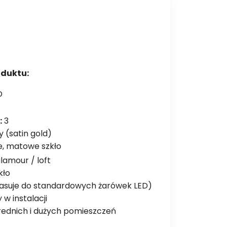
oduktu:
D
:
3
y (satin gold)
, matowe szkło
amour / loft
kło
asuje do standardowych żarówek LED)
 w instalacji
rednich i dużych pomieszczeń