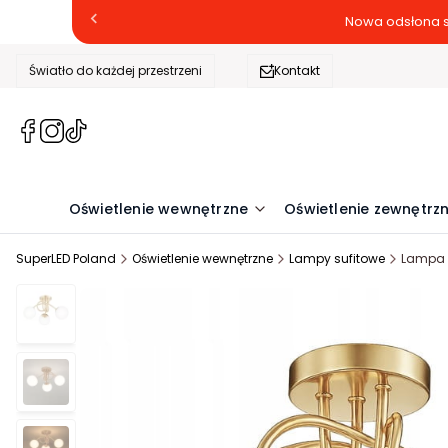
Nowa odsłona s
Światło do każdej przestrzeni
Kontakt
(Otwiera
(Otwiera
(Otwiera
się
się
się
w
w
w
nowej
nowej
nowej
Oświetlenie wewnętrzne
Oświetlenie zewnętrz
karcie)
karcie)
karcie)
SuperLED Poland
Oświetlenie wewnętrzne
Lampy sufitowe
Lampa W