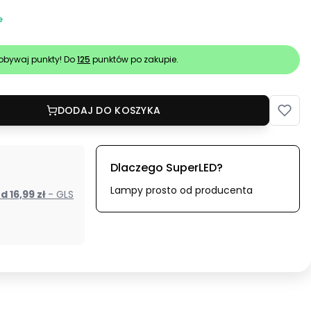
e
obywaj punkty! Do
125
punktów po zakupie.
DODAJ DO KOSZYKA
Dlaczego SuperLED?
Lampy prosto od producenta
od 16,99 zł
- GLS