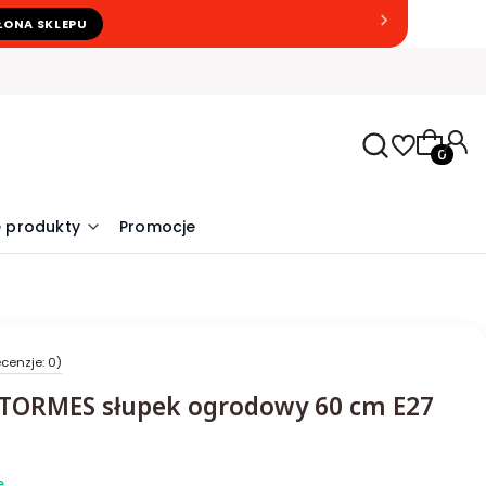
ŁONA SKLEPU
Produkty
 produkty
Promocje
cenzje: 0)
ORMES słupek ogrodowy 60 cm E27
e