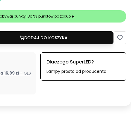
obywaj punkty! Do
98
punktów po zakupie.
DODAJ DO KOSZYKA
Dlaczego SuperLED?
Lampy prosto od producenta
od 16,99 zł
- GLS