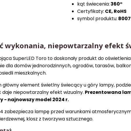
kąt świecenia:
360°
Certyfikaty:
CE, RoHS
symbol produktu:
8007
ć wykonania, niepowtarzalny efekt ś
jąca SuperLED Toro to doskonały produkt do oświetleni
ie dla domów jednorodzinnych, ogrodów, tarasów, balk
osiedli mieszkalnych.
 główny element świetlny świecący u góry lampy, podzie
ć daje niepowtarzalny efekt wizualny.
Prezentowana lam
wy - najnowszy model 2024 r.
P44 zabezpiecza lampę przed warunkami atmosferycznym
ierdzewnej, klosz z tworzywa sztucznego.
ontaż