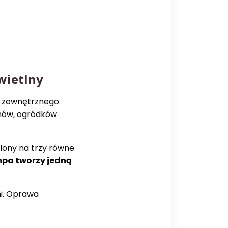
wietlny
a zewnętrznego.
onów, ogródków
lony na trzy równe
pa tworzy jedną
i. Oprawa