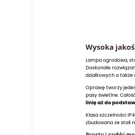
Wysoka jakoś
Lampa ogrodowa, sto
Doskonałe rozwiązan
działkowych a także 
Oprawę tworzy jeden
pasy świetlne. Całoś
linię aż do podsta
Klasa szczelności I
zbudowana ze stali n
Prosty i szybki m