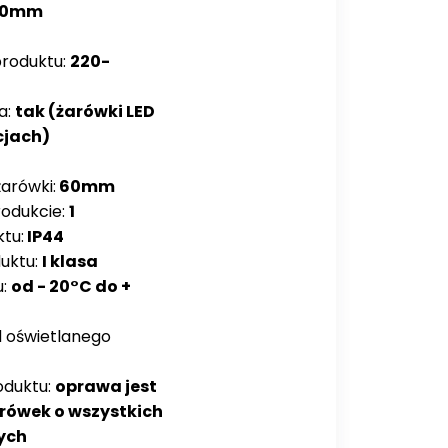
00mm
roduktu:
220-
a:
tak (żarówki LED
cjach)
arówki:
60mm
rodukcie:
1
tu:
IP44
duktu:
I klasa
u:
od - 20°C do +
d oświetlanego
oduktu:
oprawa jest
rówek o wszystkich
ych