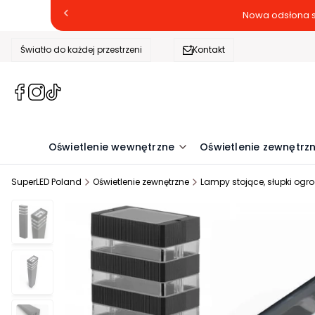
Nowa odsłona s
Światło do każdej przestrzeni
Kontakt
(Otwiera
(Otwiera
(Otwiera
się
się
się
w
w
w
nowej
nowej
nowej
Oświetlenie wewnętrzne
Oświetlenie zewnętrz
karcie)
karcie)
karcie)
SuperLED Poland
Oświetlenie zewnętrzne
Lampy stojące, słupki og