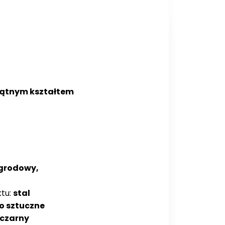
kątnym kształtem
grodowy,
ktu:
stal
o sztuczne
czarny