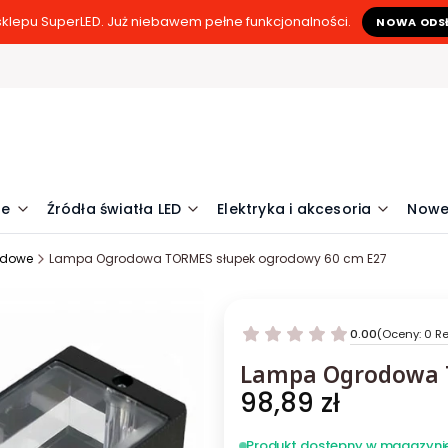
klepu SuperLED. Już niebawem pełne funkcjonalności.
NOWA ODS
ne
Źródła światła LED
Elektryka i akcesoria
Nowe
rodowe
Lampa Ogrodowa TORMES słupek ogrodowy 60 cm E27
0.00
(Oceny: 0 Re
Lampa Ogrodowa T
Cena
98,89 zł
Produkt dostępny w magazyni