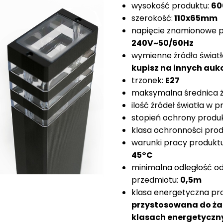
wysokość produktu:
6
szerokość:
110x65mm
napięcie znamionowe p
240V~50/60Hz
wymienne źródło światł
kupisz na innych auk
trzonek:
E27
maksymalna średnica ż
ilość źródeł światła w p
stopień ochrony produk
klasa ochronności pro
warunki pracy produkt
45°C
minimalna odległość o
przedmiotu:
0,5m
klasa energetyczna pr
przystosowana do ża
klasach energetyczn