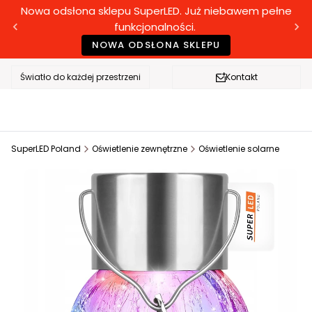
Nowa odsłona sklepu SuperLED. Już niebawem pełne
funkcjonalności.
NOWA ODSŁONA SKLEPU
Światło do każdej przestrzeni
Kontakt
SuperLED Poland
Oświetlenie zewnętrzne
Oświetlenie solarne