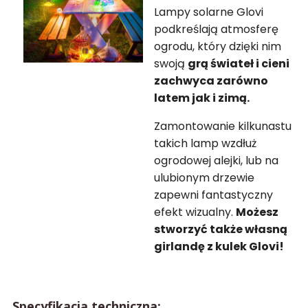
Lampy solarne Glovi
podkreślają atmosferę
ogrodu, który dzięki nim
swoją
grą świateł i cieni
zachwyca zarówno
latem jak i zimą.
Zamontowanie kilkunastu
takich lamp wzdłuż
ogrodowej alejki, lub na
ulubionym drzewie
zapewni fantastyczny
efekt wizualny.
Możesz
stworzyć także własną
girlandę z kulek Glovi!
Specyfikacja techniczna: