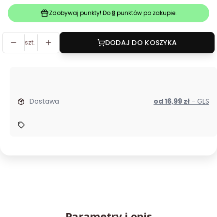
Zdobywaj punkty! Do
8
punktów po zakupie.
szt.
DODAJ DO KOSZYKA
Dostawa
od 16,99 zł
- GLS
Parametry i opis