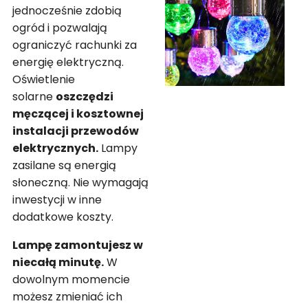
jednocześnie zdobią
ogród i pozwalają
ograniczyć rachunki za
energię elektryczną.
Oświetlenie
solarne
oszczędzi
męczącej i kosztownej
instalacji przewodów
elektrycznych.
Lampy
zasilane są energią
słoneczną. Nie wymagają
inwestycji w inne
dodatkowe koszty.
Lampę zamontujesz w
niecałą minutę.
W
dowolnym momencie
możesz zmieniać ich