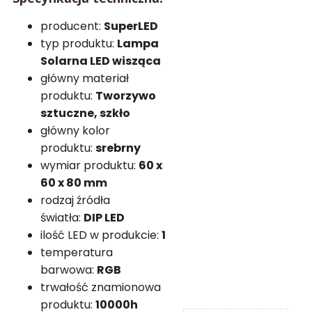
producent:
SuperLED
typ produktu:
Lampa
Solarna LED wisząca
główny materiał
produktu:
Tworzywo
sztuczne, szkło
główny kolor
produktu:
srebrny
wymiar produktu:
60 x
60 x 80 mm
rodzaj źródła
światła:
DIP LED
ilość LED w produkcie:
1
temperatura
barwowa:
RGB
trwałość znamionowa
produktu:
10000h