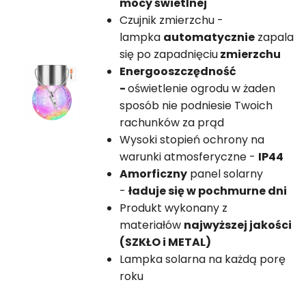
mocy świetlnej
Czujnik zmierzchu -
lampka
automatycznie
zapala
się po zapadnięciu
zmierzchu
Energooszczędność
-
oświetlenie ogrodu w żaden
sposób nie podniesie Twoich
rachunków za prąd
Wysoki stopień ochrony na
warunki atmosferyczne -
IP44
Amorficzny
panel solarny
-
ładuje się w pochmurne dni
Produkt wykonany z
materiałów
najwyższej jakości
(SZKŁO i METAL)
Lampka solarna na każdą porę
roku