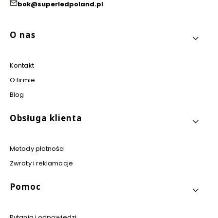
bok@superledpoland.pl
Linki w stopce
O nas
Kontakt
O firmie
Blog
Obsługa klienta
Metody płatności
Zwroty i reklamacje
Pomoc
Pytania i odpowiedzi