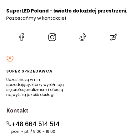
SuperLED Poland - światło do każdej przestrzeni.
Pozostańmy w kontakcie!
(Otwiera
(Otwiera
(Otwiera
(Otwiera
się
się
się
się
w
w
w
w
nowej
nowej
nowej
nowej
karcie)
karcie)
karcie)
karcie)
SUPER SPRZEDAWCA
Uczestniczą w nim
sprzedający, którzy wyróżniają
się profesjonalizmem i oferują
najwyższą jakość obsługi.
Kontakt
+48 664 514 514
pon. - pt. / 9:00 - 16:00