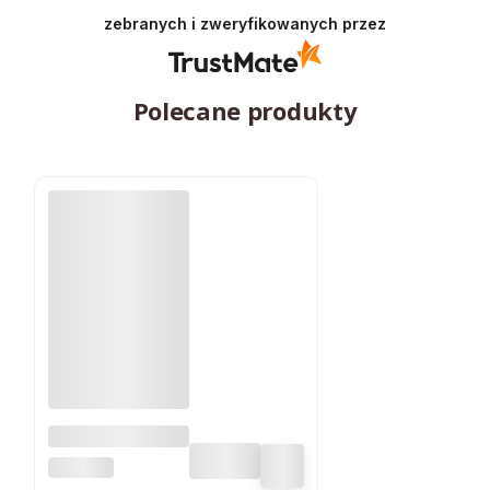
zebranych i zweryfikowanych przez
Polecane produkty
Lampa
ogrodowa LED
SUPERLED
SOLARNA 600 lm