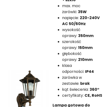
max. moc
żarówki:
35W
napięcie:
220-240V
AC 50/60Hz
wysokość
oprawy:
350mm
szerokość
oprawy:
150mm
głębokość
oprawy:
210mm
klasa
odporności:
IP44
żarówka w
zestawie:
brak
kąt świecenia:
360°
certyfikaty:
CE, RoHS
Lampa gotowa do