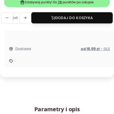
Zdobywaj punkty! Do
76
punktów po zakupie.
szt.
DODAJ DO KOSZYKA
Dostawa
od 16,99 zł
- GLS
Parametry i opis