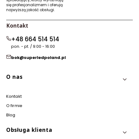
się profesjonalizmem i oferują
najwyższą jakość obsługi.
Kontakt
+48 664 514 514
pon. - pt. / 9:00 - 16:00
bok@superledpoland.pl
Linki w stopce
O nas
Kontakt
O firmie
Blog
Obsługa klienta