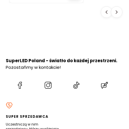
SŁUPEK
OGRODOWY 50
cm PREMIUM
SuperLED Poland - światło do każdej przestrzeni.
Pozostańmy w kontakcie!
(Otwiera
(Otwiera
(Otwiera
(Otwiera
się
się
się
się
w
w
w
w
nowej
nowej
nowej
nowej
karcie)
karcie)
karcie)
karcie)
SUPER SPRZEDAWCA
Uczestniczą w nim
sprzedający, którzy wyróżniają