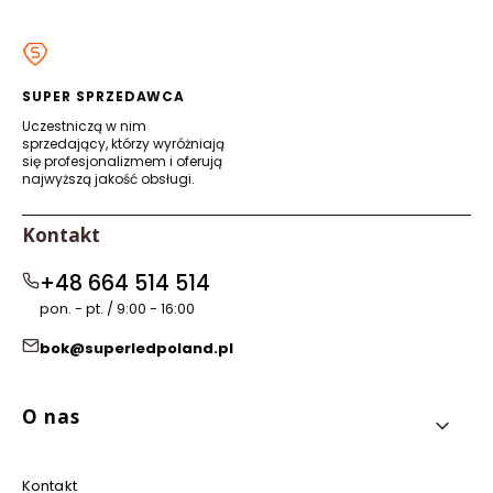
się
się
się
się
w
w
w
w
nowej
nowej
nowej
nowej
karcie)
karcie)
karcie)
karcie)
SUPER SPRZEDAWCA
Uczestniczą w nim
sprzedający, którzy wyróżniają
się profesjonalizmem i oferują
najwyższą jakość obsługi.
Kontakt
+48 664 514 514
pon. - pt. / 9:00 - 16:00
bok@superledpoland.pl
Linki w stopce
O nas
Kontakt