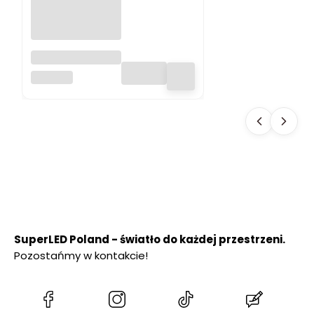
Lampa
ogrodowa LED
SUPERLED
SOLARNA 600 lm
SŁUPEK
OGRODOWY 50
cm PREMIUM
SuperLED Poland - światło do każdej przestrzeni.
Pozostańmy w kontakcie!
(Otwiera
(Otwiera
(Otwiera
(Otwiera