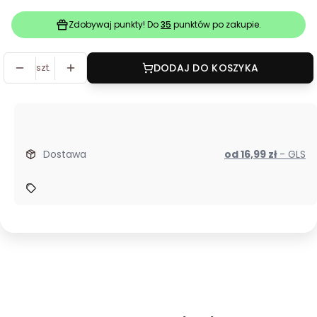
Zdobywaj punkty! Do
35
punktów po zakupie.
szt.
DODAJ DO KOSZYKA
Dostawa
od 16,99 zł
- GLS