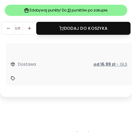
Zdobywaj punkty! Do
21
punktów po zakupie.
szt.
DODAJ DO KOSZYKA
Dostawa
od 16,99 zł
- GLS