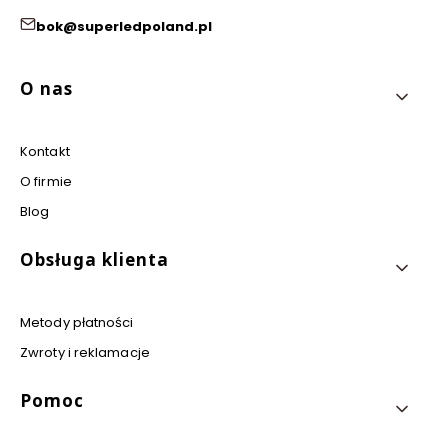
bok@superledpoland.pl
Linki w stopce
O nas
Kontakt
O firmie
Blog
Obsługa klienta
Metody płatności
Zwroty i reklamacje
Pomoc