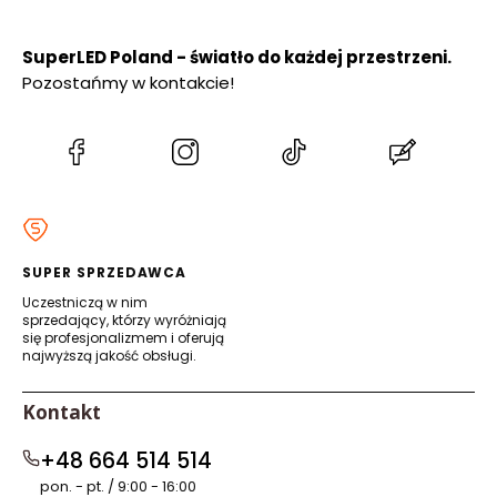
SuperLED Poland - światło do każdej przestrzeni.
Pozostańmy w kontakcie!
(Otwiera
(Otwiera
(Otwiera
(Otwiera
się
się
się
się
w
w
w
w
nowej
nowej
nowej
nowej
karcie)
karcie)
karcie)
karcie)
SUPER SPRZEDAWCA
Uczestniczą w nim
sprzedający, którzy wyróżniają
się profesjonalizmem i oferują
najwyższą jakość obsługi.
Kontakt
+48 664 514 514
pon. - pt. / 9:00 - 16:00