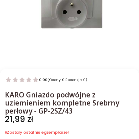
0.00
(Oceny: 0 Recenzje: 0)
KARO Gniazdo podwójne z
uziemieniem kompletne Srebrny
perłowy - GP-2SZ/43
Cena
21,99 zł
Zostaly ostatnie egzemplarze!