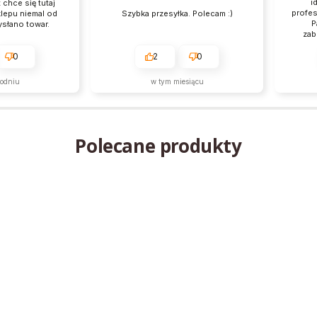
i
 chce się tutaj
profes
klepu niemal od
Szybka przesyłka. Polecam :)
P
ysłano towar.
zab
pr
0
2
0
godniu
w tym miesiącu
Polecane produkty