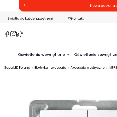
Nowa odsłona s
Światło do każdej przestrzeni
Kontakt
(Otwiera
(Otwiera
(Otwiera
się
się
się
w
w
w
nowej
nowej
nowej
Oświetlenie wewnętrzne
Oświetlenie zewnętrz
karcie)
karcie)
karcie)
SuperLED Poland
Elektryka i akcesoria
Akcesoria elektryczne
IMPR