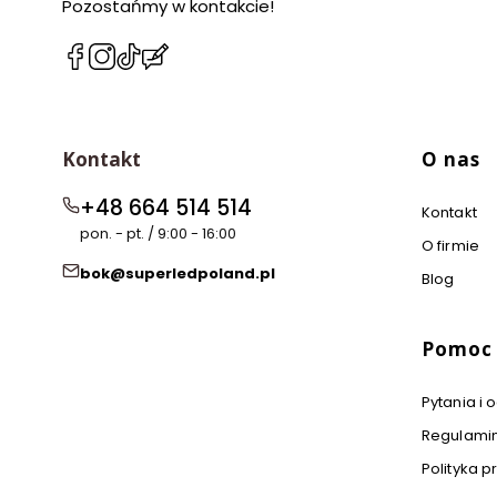
Pozostańmy w kontakcie!
(Otwiera
(Otwiera
(Otwiera
(Otwiera
się
się
się
się
w
w
w
w
nowej
nowej
nowej
nowej
Linki w 
karcie)
karcie)
karcie)
karcie)
Kontakt
O nas
+48 664 514 514
Kontakt
pon. - pt. / 9:00 - 16:00
O firmie
bok@superledpoland.pl
Blog
Pomoc
Pytania i
Regulami
Polityka p