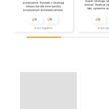
Super obsługa, aż
punktualnie. Kontakt z obsługą
wracać. Reakcja s
sklepu był dla mnie bardzo
ręki, sprawnie w
pozytywnym doświadczeniem.
0
0
0
w tym tygodniu
w tym ty