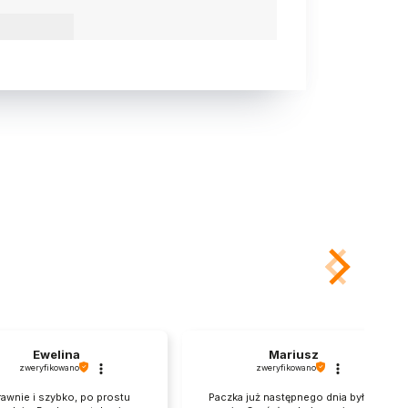
Ewelina
Mariusz
zweryfikowano
zweryfikowano
awnie i szybko, po prostu
Paczka już następnego dnia była u