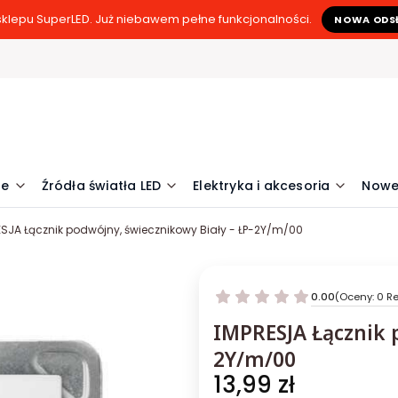
klepu SuperLED. Już niebawem pełne funkcjonalności.
NOWA ODS
ne
Źródła światła LED
Elektryka i akcesoria
Nowe
ESJA Łącznik podwójny, świecznikowy Biały - ŁP-2Y/m/00
0.00
(Oceny: 0 Re
IMPRESJA Łącznik p
2Y/m/00
Cena
13,99 zł