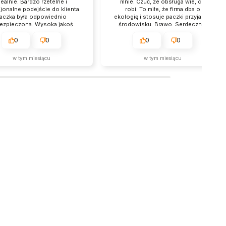
dealnie. Bardzo rzetelne i
mnie. Czuć, że obsługa wie, co
jonalne podejście do klienta.
robi. To miłe, że firma dba o
aczka była odpowiednio
ekologię i stosuje paczki przyjazne
ezpieczona. Wysoka jakoś
środowisku. Brawo. Serdecznie
oduktów, na pewno wrócę
polecam zakupy w tym sklepie.
kolejny raz.
Stały klient.
0
0
0
0
w tym miesiącu
w tym miesiącu