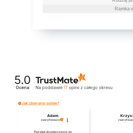
Rodzaj po
Ramka w
5.0
Ocena
Na podstawie
17
opinii
z całego okresu
Jak zbieramy opinie?
Adam
Krzys
zweryfikowano
zweryfikow
Paczkę dostarczono mi