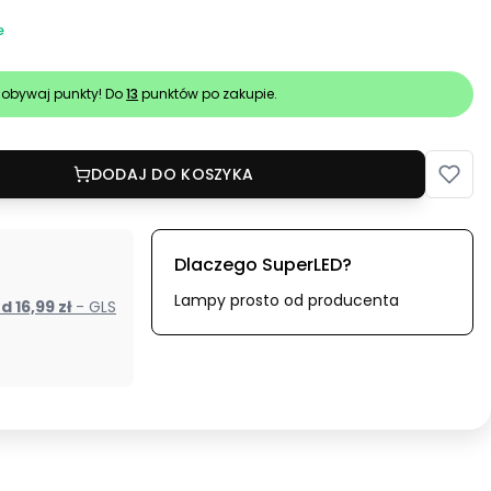
e
obywaj punkty! Do
13
punktów po zakupie.
DODAJ DO KOSZYKA
Dlaczego SuperLED?
Lampy prosto od producenta
od 16,99 zł
- GLS