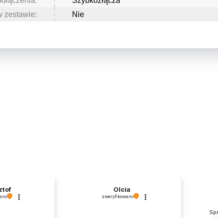
dłączenia:
Szybkozłącza
 zestawie:
Nie
ztof
Olcia
ano
zweryfikowano
Spr