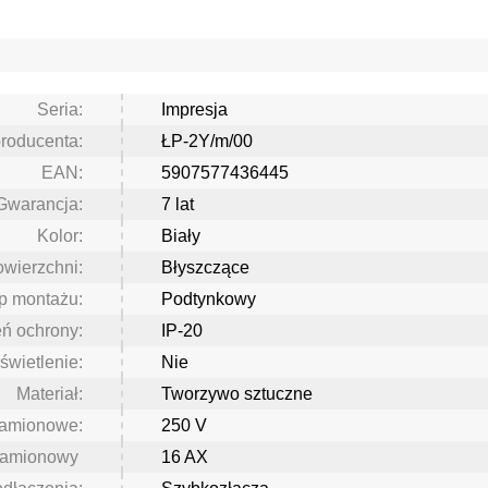
Seria:
Impresja
roducenta:
ŁP-2Y/m/00
EAN:
5907577436445
Gwarancja:
7 lat
Kolor:
Biały
wierzchni:
Błyszczące
p montażu:
Podtynkowy
eń ochrony:
IP-20
świetlenie:
Nie
Materiał:
Tworzywo sztuczne
namionowe:
250 V
namionowy
16 AX