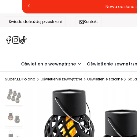
Nowa odsłona s
Światło do każdej przestrzeni
Kontakt
(Otwiera
(Otwiera
(Otwiera
się
się
się
w
w
w
nowej
nowej
nowej
Oświetlenie wewnętrzne
Oświetlenie zewnętrz
karcie)
karcie)
karcie)
SuperLED Poland
Oświetlenie zewnętrzne
Oświetlenie solarne
6x L