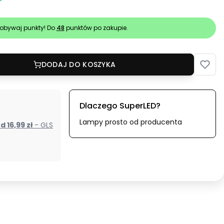
obywaj punkty! Do
48
punktów po zakupie.
DODAJ DO KOSZYKA
Dlaczego SuperLED?
Lampy prosto od producenta
od 16,99 zł
- GLS