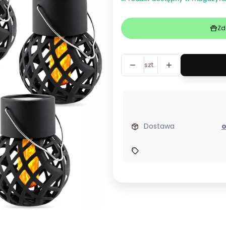
Zd
szt.
Dostawa