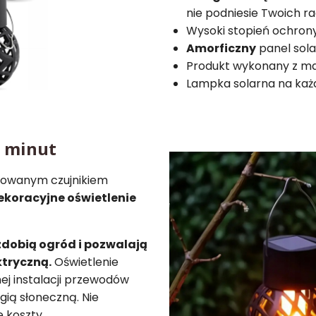
nie podniesie Twoich r
Wysoki stopień ochron
Amorficzny
panel sol
Produkt wykonany z m
Lampka solarna na każ
5 minut
dowanym czujnikiem
ekoracyjne oświetlenie
zdobią ogród i pozwalają
ktryczną.
Oświetlenie
ej instalacji przewodów
gią słoneczną. Nie
 koszty.