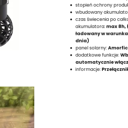
stopień ochrony produ
wbudowany akumulato
czas świecenia po cał
akumulatora:
max
8h,
ładowany w warunkac
dnia)
panel solarny:
Amorfic
dodatkowe funkcje:
Wb
automatycznie włącz
informacje:
Przełączn