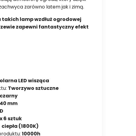
i zachwyca zarówno latem jak i zimą.
 takich lamp wzdłuż ogrodowej
drzewie zapewni fantastyczny efekt
olarna LED wisząca
ktu:
Tworzywo sztuczne
czarny
 140 mm
ED
 x 6 sztuk
:
ciepła (1800K)
produktu:
10000h