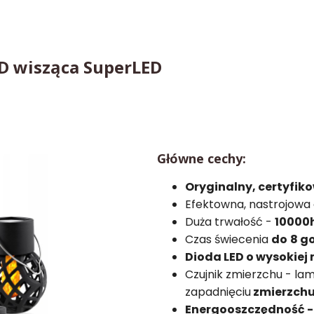
ED wisząca SuperLED
Główne cechy:
Oryginalny, certyfik
Efektowna, nastrojowa 
Duża trwałość -
10000
Czas świecenia
do
8 g
Dioda LED o wysokiej 
Czujnik zmierzchu - l
zapadnięciu
zmierzchu
Energooszczędność 