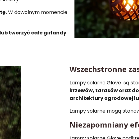
tę.
W dowolnym momencie
ub tworzyć całe girlandy
Wszechstronne za
Lampy solarne Glove są s
krzewów, tarasów oraz d
architektury ogrodowej l
Lampy solarne mogą stanowi
Niezapomniany ef
Lampy solarne Glove podkreś