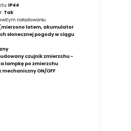
ktu:
IP44
r:
Tak
kowitym naładowaniu
 (mierzono latem, akumulator
h słonecznej pogody w ciągu
zny
udowany czujnik zmierzchu -
a lampkę po zmierzchu
ik mechaniczny ON/OFF