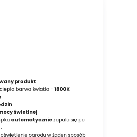
owany produkt
ciepła barwa światła -
1800K
h
odzin
mocy świetlnej
ampka
automatycznie
zapala się po
.
-
oświetlenie ogrodu w żaden sposób