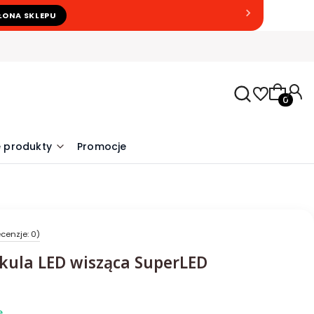
ŁONA SKLEPU
Produkty
 produkty
Promocje
cenzje: 0)
kula LED wisząca SuperLED
e