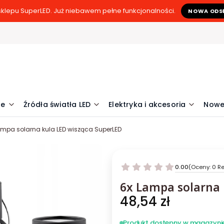
klepu SuperLED. Już niebawem pełne funkcjonalności.
NOWA ODS
ne
Źródła światła LED
Elektryka i akcesoria
Nowe
ampa solarna kula LED wisząca SuperLED
0.00
(Oceny: 0 Re
6x Lampa solarna 
Cena
48,54 zł
Produkt dostępny w magazyni