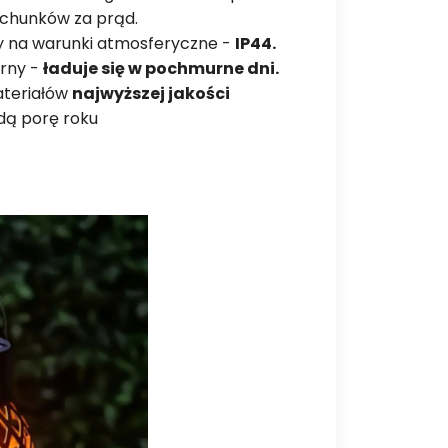
achunków za prąd.
y na warunki atmosferyczne -
IP44.
arny -
ładuje się w pochmurne dni.
ateriałów
najwyższej jakości
dą porę roku