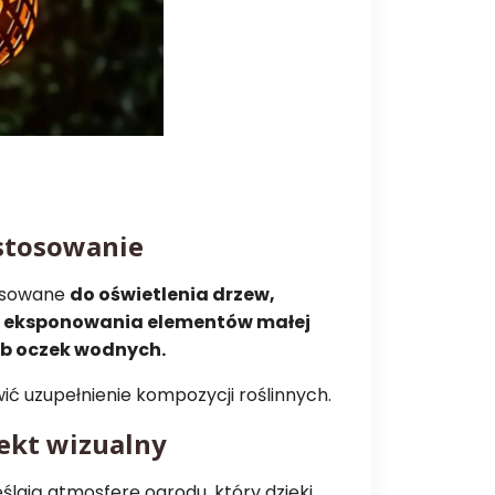
stosowanie
tosowane
do oświetlenia drzew,
o eksponowania elementów małej
ub oczek wodnych.
ć uzupełnienie kompozycji roślinnych.
ekt wizualny
lają atmosferę ogrodu, który dzięki