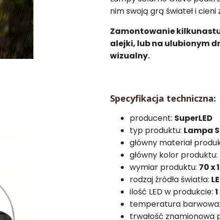
nim swoją grą świateł i cien
Zamontowanie kilkunastu
alejki, lub na ulubionym 
wizualny.
Specyfikacja techniczna:
producent:
SuperLED
typ produktu:
Lampa S
główny materiał produ
główny kolor produktu:
wymiar produktu:
70 x
rodzaj źródła światła:
L
ilość LED w produkcie:
1
temperatura barwowa
trwałość znamionowa 