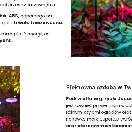
ji przestrzeni zewnętrznej.
iału
ABS,
odpornego na
pa jest
trwała
i
niezawodna.
alną ilość energii, co
zędna.
Efektowna ozdoba w Tw
Podświetlane grzybki doda
jest również przyjemnym wido
różnymi stylami ogrodów oraz
Konewka marki SuperLED wyróż
oraz starannym wykonanie