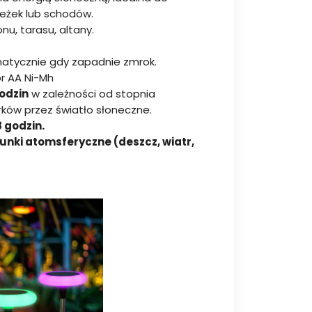
ieżek lub schodów.
u, tarasu, altany.
atycznie gdy zapadnie zmrok.
r AA Ni-Mh
godzin
w zależności od stopnia
ków przez światło słoneczne.
 godzin.
nki atomsferyczne (deszcz, wiatr,