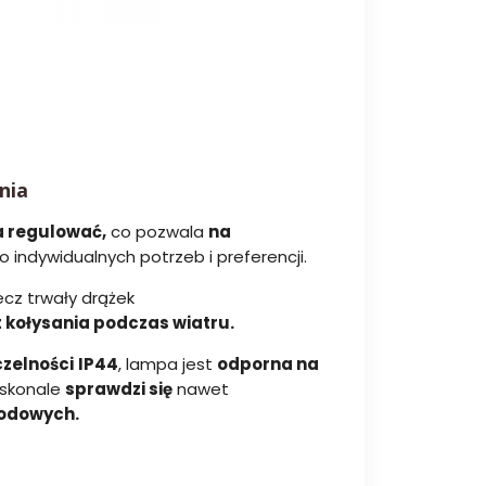
nia
 regulować,
co pozwala
na
 indywidualnych potrzeb i preferencji.
ecz trwały drążek
 kołysania podczas wiatru.
zelności
IP44
, lampa jest
odporna na
oskonale
sprawdzi się
nawet
odowych.