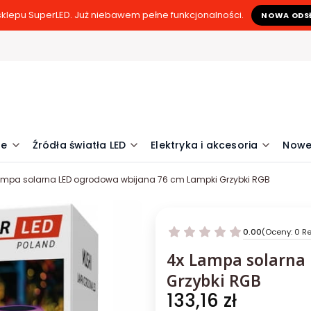
klepu SuperLED. Już niebawem pełne funkcjonalności.
NOWA ODS
ne
Źródła światła LED
Elektryka i akcesoria
Nowe
ampa solarna LED ogrodowa wbijana 76 cm Lampki Grzybki RGB
0.00
(Oceny: 0 Re
4x Lampa solarna
Grzybki RGB
Cena
133,16 zł