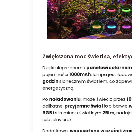
Zwiększona moc świetlna, efekty
Dzięki ulepszonemu
panelowi solarne
pojemności
1000mAh
, lampa jest łado
godzin
słonecznym światłem, co zapewn
energetyczną.
Po
naładowaniu
, może świecić przez
10
delikatne,
przyjemne światło
o barwie
w
RGB
i strumieniu świetlnym
25lm
, nadaj
subtelny urok.
Dodatkowo,
wyposażona w czujnik zm