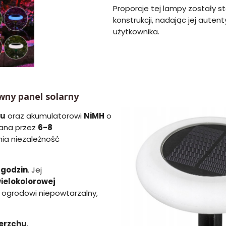
Proporcje tej lampy zostały 
konstrukcji, nadając jej aute
użytkownika.
wny panel solarny
mu
oraz akumulatorowi
NiMH
o
wana przez
6-8
ia niezależność
 godzin
. Jej
ielokolorowej
e ogrodowi niepowtarzalny,
ierzchu
,