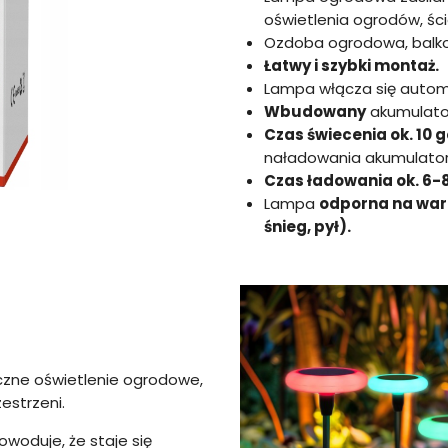
oświetlenia ogrodów, śc
Ozdoba ogrodowa, balkon
Łatwy i szybki montaż.
Lampa włącza się autom
Wbudowany
akumulato
Czas świecenia ok. 10 
naładowania akumulator
Czas ładowania ok. 6-8
Lampa
odporna na waru
śnieg, pył).
yczne oświetlenie ogrodowe,
estrzeni.
owoduje, że staje się