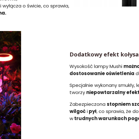
i wyłącza o świcie, co sprawia,
na.
Dodatkowy efekt kołysa
Wysokość lampy Mushi
można
dostosowanie oświetlenia
do
Specjalnie wykonany smukły, l
tworzy
niepowtarzalny efekt
Zabezpieczona
stopniem szc
wilgoć
i
pył
, co sprawia, że d
w
trudnych warunkach pog