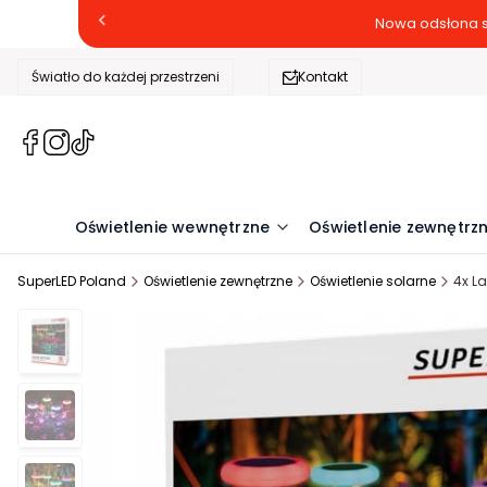
Nowa odsłona s
Światło do każdej przestrzeni
Kontakt
(Otwiera
(Otwiera
(Otwiera
się
się
się
w
w
w
nowej
nowej
nowej
Oświetlenie wewnętrzne
Oświetlenie zewnętrz
karcie)
karcie)
karcie)
SuperLED Poland
Oświetlenie zewnętrzne
Oświetlenie solarne
4x L