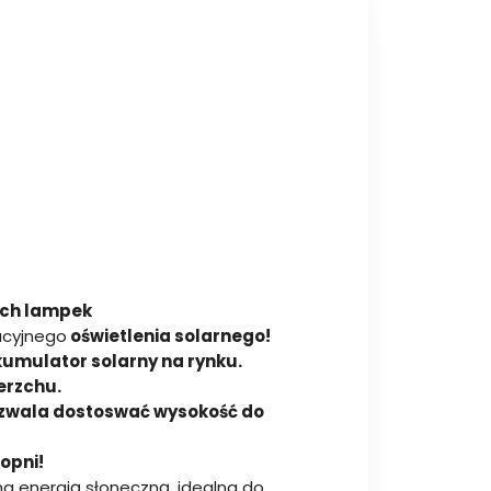
ych lampek
acyjnego
oświetlenia solarnego!
umulator solarny na rynku.
erzchu.
zwala dostoswać wysokość do
opni!
a energią słoneczną, idealna do