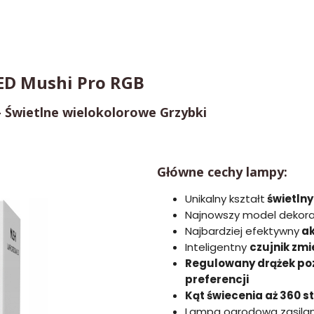
ED Mushi Pro RGB
- Świetlne wielokolorowe Grzybki
Główne cechy lampy:
Unikalny kształt
świetln
Najnowszy model dekor
Najbardziej efektywny
ak
Inteligentny
czujnik zmi
Regulowany drążek po
preferencji
Kąt świecenia aż 360 st
Lampa ogrodowa zasilan