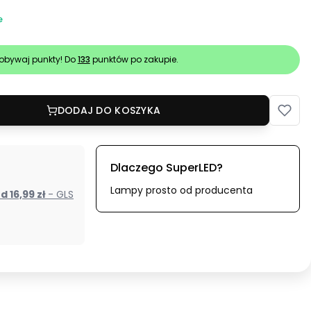
e
obywaj punkty! Do
133
punktów po zakupie.
DODAJ DO KOSZYKA
Dlaczego SuperLED?
Lampy prosto od producenta
od 16,99 zł
- GLS