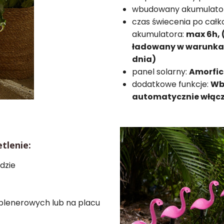
wbudowany akumulato
czas świecenia po cał
akumulatora:
max 6h, 
ładowany w warunkac
dnia)
panel solarny:
Amorfic
dodatkowe funkcje:
Wb
automatycznie włącz
tlenie:
dzie
plenerowych lub na placu