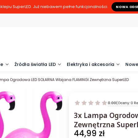
klepu SuperLED. Już niebawem pełne funkcjonalności.
NOWA ODS
ne
Źródła światła LED
Elektryka i akcesoria
Nowe
ampa Ogrodowa LED SOLARNA Wbijana FLAMINGI Zewnętrzna SuperLED
0.00
(Oceny: 0 Re
3x Lampa Ogrodo
Zewnętrzna Super
Cena
44,99 zł