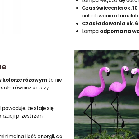
Lampa włącza się auto
Czas świecenia ok. 10
naładowania akumulato
Czas ładowania ok. 6
Lampa
odporna na wa
ne
w kolorze różowym
to nie
, ale również uroczy
 powoduje, że staje się
żacji przestrzeni
nimalną ilość energii, co