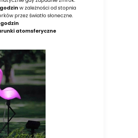
matycznie gdy zapadnie zmrok.
 godzin
w zależności od stopnia
rków przez światło słoneczne.
 godzin
runki atomsferyczne