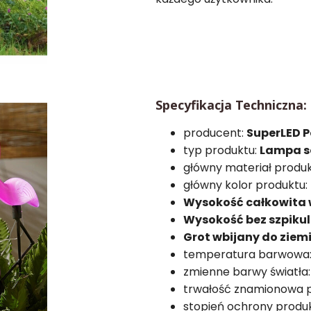
Specyfikacja Techniczna:
producent:
SuperLED 
typ produktu:
Lampa s
główny materiał produ
główny kolor produktu:
Wysokość całkowita 
Wysokość bez szpikul
Grot wbijany do ziem
temperatura barwowa
zmienne barwy światła
trwałość znamionowa 
stopień ochrony produ