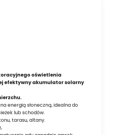
oracyjnego oświetlenia
ej efektywny akumulator solarny
mierzchu.
a energią słoneczną, idealna do
cieżek lub schodów.
nu, tarasu, altany.
.