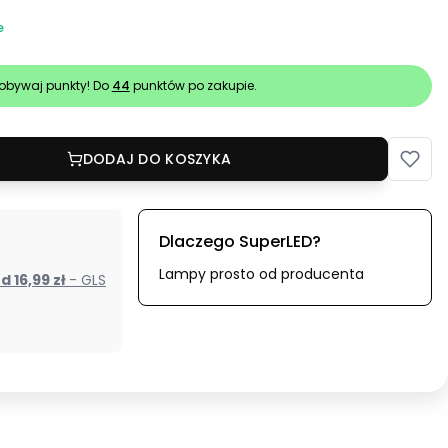
e
obywaj punkty! Do
44
punktów po zakupie.
DODAJ DO KOSZYKA
Dlaczego SuperLED?
Lampy prosto od producenta
od 16,99 zł
- GLS