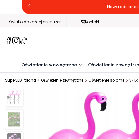
Nowa odsłona s
Światło do każdej przestrzeni
Kontakt
(Otwiera
(Otwiera
(Otwiera
się
się
się
w
w
w
nowej
nowej
nowej
Oświetlenie wewnętrzne
Oświetlenie zewnętrz
karcie)
karcie)
karcie)
SuperLED Poland
Oświetlenie zewnętrzne
Oświetlenie solarne
3x L