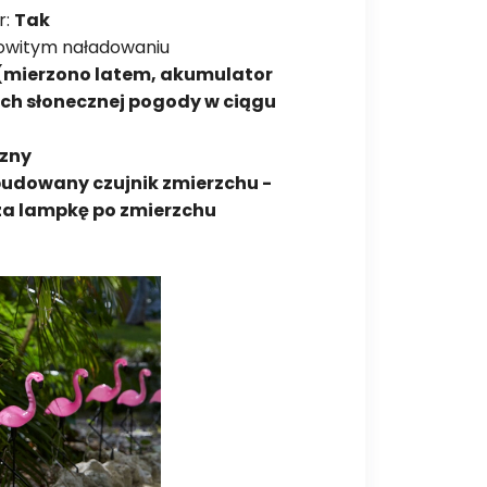
r:
Tak
kowitym naładowaniu
(mierzono latem, akumulator
h słonecznej pogody w ciągu
zny
udowany czujnik zmierzchu -
a lampkę po zmierzchu