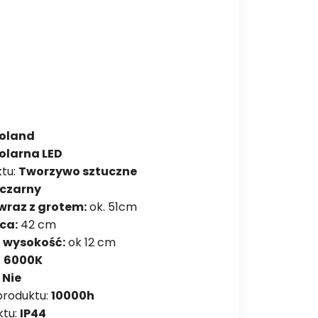
Poland
olarna LED
ktu:
Tworzywo sztuczne
czarny
wraz z grotem:
ok. 51cm
ca:
42 cm
i wysokość:
ok 12 cm
:
6000K
:
Nie
produktu:
10000h
ktu:
IP44