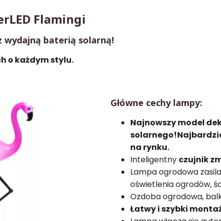
rLED Flamingi
 wydajną baterią solarną!
h o każdym stylu.
Główne cechy lampy:
Najnowszy model dek
solarnego!
Najbardzi
na rynku.
Inteligentny
czujnik z
Lampa ogrodowa zasilan
oświetlenia ogrodów, ś
Ozdoba ogrodowa, balko
Łatwy i szybki montaż