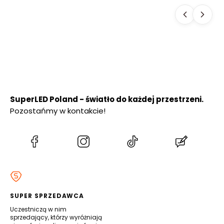
OGRODOWY 50
cm PREMIUM
SuperLED Poland - światło do każdej przestrzeni.
Pozostańmy w kontakcie!
(Otwiera
(Otwiera
(Otwiera
(Otwiera
się
się
się
się
w
w
w
w
nowej
nowej
nowej
nowej
karcie)
karcie)
karcie)
karcie)
SUPER SPRZEDAWCA
Uczestniczą w nim
sprzedający, którzy wyróżniają