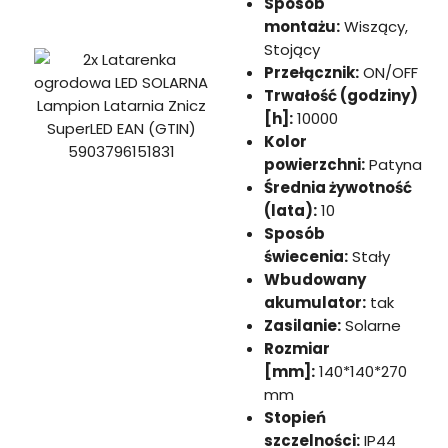
Sposób
montażu:
Wiszący,
Stojący
Przełącznik:
ON/OFF
Trwałość (godziny)
[h]:
10000
Kolor
powierzchni:
Patyna
Średnia żywotność
(lata):
10
Sposób
świecenia:
Stały
Wbudowany
akumulator:
tak
Zasilanie:
Solarne
Rozmiar
[mm]:
140*140*270
mm
Stopień
szczelności:
IP44