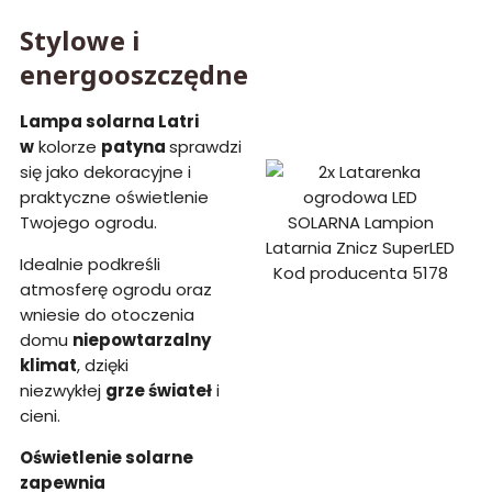
Stylowe i
energooszczędne
Lampa solarna Latri
w
kolorze
patyna
sprawdzi
się jako dekoracyjne i
praktyczne oświetlenie
Twojego ogrodu.
Idealnie podkreśli
atmosferę ogrodu oraz
wniesie do otoczenia
domu
niepowtarzalny
klimat
, dzięki
niezwykłej
grze świateł
i
cieni.
Oświetlenie solarne
zapewnia