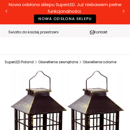
Nowa odsłona sklepu SuperLED. Już niebawem pełne
funkcjonalności.
NOWA ODSŁONA SKLEPU
Światło do każdej przestrzeni
Kontakt
SuperLED Poland
Oświetlenie zewnętrzne
Oświetlenie solarne