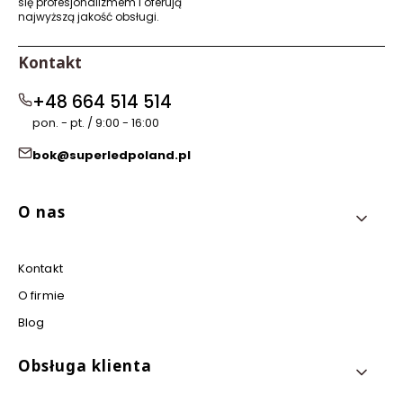
się profesjonalizmem i oferują
najwyższą jakość obsługi.
Kontakt
+48 664 514 514
pon. - pt. / 9:00 - 16:00
bok@superledpoland.pl
Linki w stopce
O nas
Kontakt
O firmie
Blog
Obsługa klienta