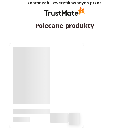
zebranych i zweryfikowanych przez
Polecane produkty
Lampa
ogrodowa LED
SUPERLED
SOLARNA 600 lm
SŁUPEK