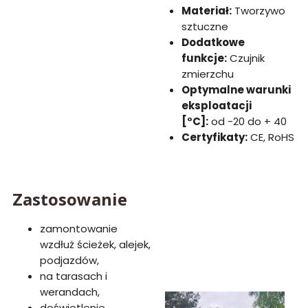
Materiał:
Tworzywo
sztuczne
Dodatkowe
funkcje:
Czujnik
zmierzchu
Optymalne warunki
eksploatacji
[°C]:
od -20 do + 40
Certyfikaty:
CE, RoHS
Zastosowanie
zamontowanie
wzdłuż ścieżek, alejek,
podjazdów,
na tarasach i
werandach,
doświetlenie