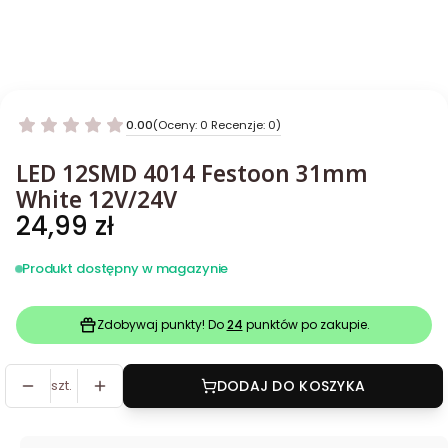
0.00
(Oceny: 0 Recenzje: 0)
LED 12SMD 4014 Festoon 31mm
White 12V/24V
Cena
24,99 zł
Produkt dostępny w magazynie
Zdobywaj punkty! Do
24
punktów po zakupie.
szt.
DODAJ DO KOSZYKA