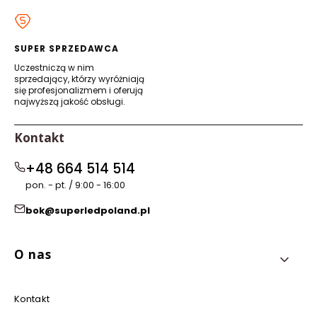
w
w
w
w
nowej
nowej
nowej
nowej
karcie)
karcie)
karcie)
karcie)
SUPER SPRZEDAWCA
Uczestniczą w nim
sprzedający, którzy wyróżniają
się profesjonalizmem i oferują
najwyższą jakość obsługi.
Kontakt
+48 664 514 514
pon. - pt. / 9:00 - 16:00
bok@superledpoland.pl
Linki w stopce
O nas
Kontakt