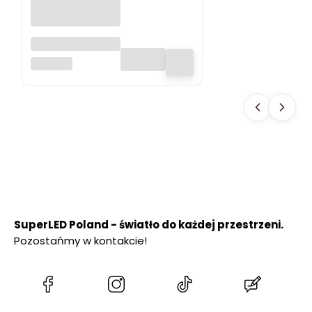
Lampa
ogrodowa LED
SUPERLED
SOLARNA 600 lm
SŁUPEK
OGRODOWY 50
cm PREMIUM
SuperLED Poland - światło do każdej przestrzeni.
Pozostańmy w kontakcie!
(Otwiera
(Otwiera
(Otwiera
(Otwiera
się
się
się
się