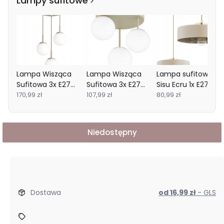
Lampy sufitowe
Lampa Wisząca
Lampa Wisząca
Lampa sufitowa
Sufitowa 3x E27
Sufitowa 3x E27
Sisu Ecru 1x E27
Ecru Beż Kaszmir
170,99 zł
Ecru Beż Kaszmir
107,99 zł
SuperLED
80,99 zł
Niedostępny
Dostawa
od 16,99 zł
- GLS