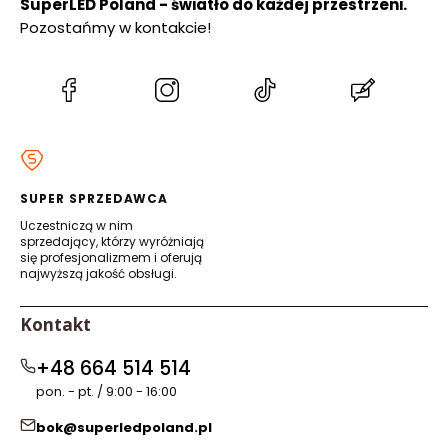
SuperLED Poland - światło do każdej przestrzeni.
Pozostańmy w kontakcie!
(Otwiera
(Otwiera
(Otwiera
(Otwiera
się
się
się
się
w
w
w
w
nowej
nowej
nowej
nowej
karcie)
karcie)
karcie)
karcie)
SUPER SPRZEDAWCA
Uczestniczą w nim
sprzedający, którzy wyróżniają
się profesjonalizmem i oferują
najwyższą jakość obsługi.
Kontakt
+48 664 514 514
pon. - pt. / 9:00 - 16:00
bok@superledpoland.pl