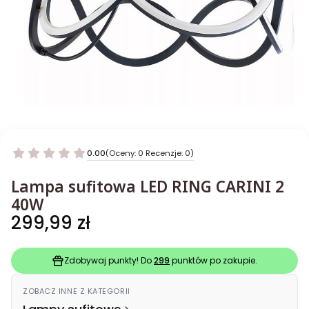
0.00
(Oceny: 0 Recenzje: 0)
Lampa sufitowa LED RING CARINI 2
40W
Cena
299,99 zł
Zdobywaj punkty! Do
299
punktów po zakupie.
ZOBACZ INNE Z KATEGORII